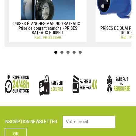
PRISES ÉTANCHES MARINCO BATEAUX -
Prise de courant étanche - PRISES
PRISES DE QUAI POR
BATEAUX HUBBELL
ROUGE /
Réf.: PRIS393AB
Réf.: PR
INSCRIPTION NEWSLETTER