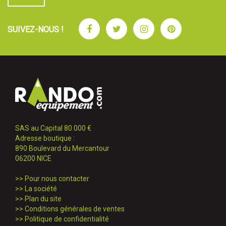
Facebook
Twitter
Instagram
Pinterest
SUIVEZ-NOUS !
SAS au Capital 80 000 €
Adresse boutique :
890 Boulevard du Mercantour
06200 NICE
>>
Pour nous contacter
>>
La société
>>
Plan du site
>>
Conditions générales de ventes
>>
Politique de confidentialité