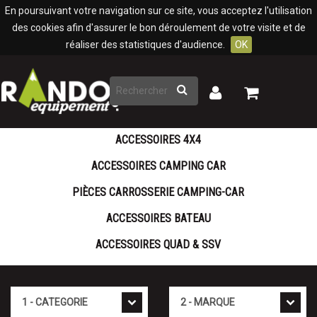
Panneau de gestion des cookies
En poursuivant votre navigation sur ce site, vous acceptez l'utilisation
des cookies afin d'assurer le bon déroulement de votre visite et de
réaliser des statistiques d'audience.
OK
Rechercher
Mon
Mon
panier
compte
ACCESSOIRES 4X4
ACCESSOIRES CAMPING CAR
PIÈCES CARROSSERIE CAMPING-CAR
ACCESSOIRES BATEAU
ACCESSOIRES QUAD & SSV
Cat�gorie
Marque