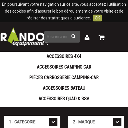
Panneau de gestion des cookies
En poursuivant votre navigation sur ce site, vous acceptez l'utilisation
des cookies afin d'assurer le bon déroulement de votre visite et de
réaliser des statistiques d'audience.
OK
Rechercher
Mon
Mon
panier
compte
ACCESSOIRES 4X4
ACCESSOIRES CAMPING CAR
PIÈCES CARROSSERIE CAMPING-CAR
ACCESSOIRES BATEAU
ACCESSOIRES QUAD & SSV
Cat�gorie
Marque