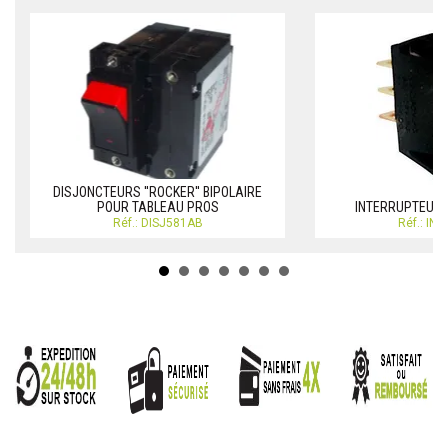
DISJONCTEURS ''ROCKER'' BIPOLAIRE
POUR TABLEAU PROS
INTERRUPTEUR
Réf.: DISJ581AB
Réf.: IN