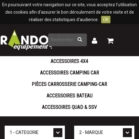
Panneau de gestion des cookies
En poursuivant votre navigation sur ce site, vous acceptez l'utilisation
des cookies afin d'assurer le bon déroulement de votre visite et de
réaliser des statistiques d'audience.
OK
Rechercher
Mon
Mon
panier
compte
ACCESSOIRES 4X4
ACCESSOIRES CAMPING CAR
PIÈCES CARROSSERIE CAMPING-CAR
ACCESSOIRES BATEAU
ACCESSOIRES QUAD & SSV
Cat�gorie
Marque