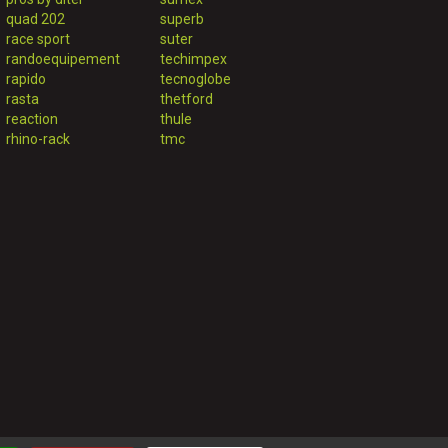
quad 202
superb
race sport
suter
randoequipement
techimpex
rapido
tecnoglobe
rasta
thetford
reaction
thule
rhino-rack
tmc