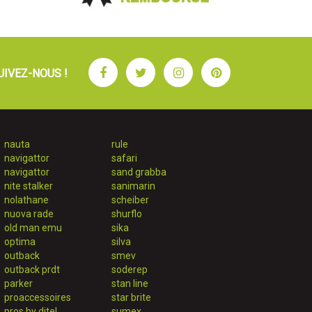
Facebook
Twitter
Instagram
Pinterest
UIVEZ-NOUS !
nauta
rule
navigattor
safari
navigattor
sand grabba
nite stalker
sanimarin
nolathane
scheiber
nuova rade
shurflo
old man emu
sika
optima
silva
outback
smev
outback prdt
soderep
parker
stan line
proaccessoires
star brite
pros by ditel
sumex