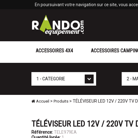
Panneau de gestion des cookies
En poursuivant votre navigation sur ce site, vous accep
ACCESSOIRES 4X4
ACCESSOIRES CAMPIN
Cat�gorie
Marque
>
> TÉLÉVISEUR LED 12V / 220V TV D
Accueil
Produits
TÉLÉVISEUR LED 12V / 220V TV 
Référence:
TELE979EA
Quantité livrée:
1