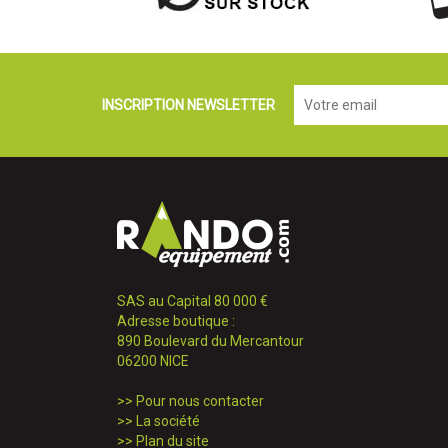
INSCRIPTION NEWSLETTER
SAS au Capital 80 000 €
Adresse boutique :
890 Boulevard du Mercantour
06200 NICE
>>
Pour nous contacter
>>
La société
>>
Plan du site