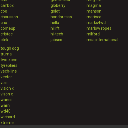
car'box
globerry
magma
cbe
goiot
manson
chausson
handpresso
marinco
cno
hella
marks4wd
comeup
hi lift
marlow ropes
cristec
hi-tech
milford
ctek
jabsco
msa international
tough dog
truma
two zone
tyrepliers
vech-line
vector
viair
vision x
vison x
waeco
warn
wd40
wichard
xtreme