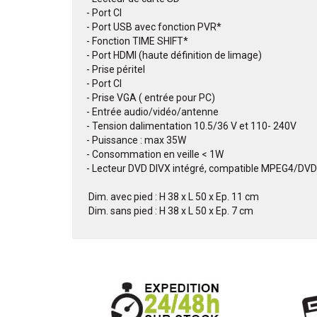
- Port CI
- Port USB avec fonction PVR*
- Fonction TIME SHIFT*
- Port HDMI (haute définition de limage)
- Prise péritel
- Port CI
- Prise VGA ( entrée pour PC)
- Entrée audio/vidéo/antenne
- Tension dalimentation 10.5/36 V et 110- 240V
- Puissance : max 35W
- Consommation en veille < 1W
- Lecteur DVD DIVX intégré, compatible MPEG
 Dim. avec pied : H 38 x L 50 x Ep. 11 cm
 Dim. sans pied : H 38 x L 50 x Ep. 7 cm