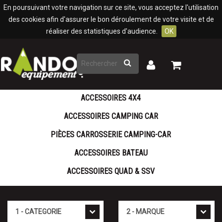
Panneau de gestion des cookies
En poursuivant votre navigation sur ce site, vous acceptez l'utilisation
des cookies afin d'assurer le bon déroulement de votre visite et de
réaliser des statistiques d'audience.
OK
Rechercher
Mon
Mon
panier
compte
ACCESSOIRES 4X4
ACCESSOIRES CAMPING CAR
PIÈCES CARROSSERIE CAMPING-CAR
ACCESSOIRES BATEAU
ACCESSOIRES QUAD & SSV
Cat�gorie
Marque