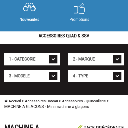
Nouveautés
Promotions
ACCESSOIRES QUAD & SSV
Cat�gorie
Marque
Mod�le
Type
>
>
>
Accueil
Accessoires Bateau
Accessoires - Quincaillerie
MACHINE A GLACONS - Mini machine à glaçons
MACHINE A
PAGE PRÉCÉDENTE