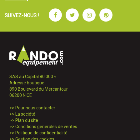
Facebook
Twitter
Instagram
Pinterest
SUIVEZ-NOUS !
SAS au Capital 80 000 €
Adresse boutique :
890 Boulevard du Mercantour
06200 NICE
>>
Pour nous contacter
>>
La société
>>
Plan du site
>>
Conditions générales de ventes
>>
Politique de confidentialité
>>
Gestion des cookies