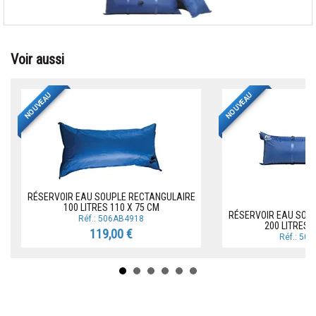
Voir aussi
NOUVEAU
NOUVEAU
RÉSERVOIR EAU SOUPLE RECTANGULAIRE
100 LITRES 110 X 75 CM
RÉSERVOIR EAU SOU
Réf.: 506AB4918
200 LITRES 
119,00 €
Réf.: 50