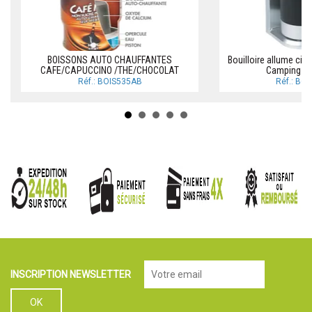
BOISSONS AUTO CHAUFFANTES
Bouilloire allume ci
CAFE/CAPUCCINO /THE/CHOCOLAT
Camping-ca
Réf.: BOIS535AB
Réf.: BO
INSCRIPTION NEWSLETTER