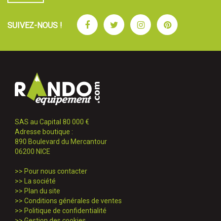
Facebook
Twitter
Instagram
Pinterest
SUIVEZ-NOUS !
SAS au Capital 80 000 €
Adresse boutique :
890 Boulevard du Mercantour
06200 NICE
>>
Pour nous contacter
>>
La société
>>
Plan du site
>>
Conditions générales de ventes
>>
Politique de confidentialité
>>
Gestion des cookies