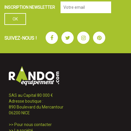
INSCRIPTION NEWSLETTER
Facebook
Twitter
Instagram
Pinterest
SUIVEZ-NOUS !
SAS au Capital 80 000 €
Adresse boutique :
890 Boulevard du Mercantour
06200 NICE
>>
Pour nous contacter
>>
La société