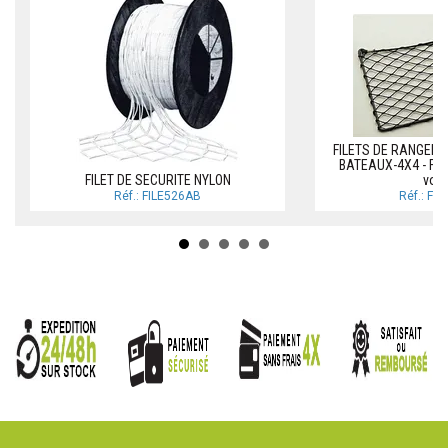
FILETS DE RANGEM
BATEAUX-4X4 - File
FILET DE SECURITE NYLON
voit
Réf.: FILE526AB
Réf.: FI