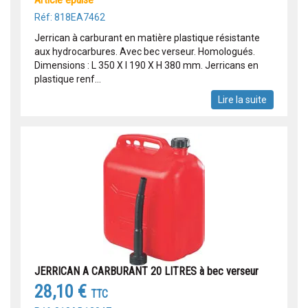
Réf: 818EA7462
Jerrican à carburant en matière plastique résistante
aux hydrocarbures. Avec bec verseur. Homologués.
Dimensions : L 350 X l 190 X H 380 mm. Jerricans en
plastique renf...
Lire la suite
JERRICAN A CARBURANT 20 LITRES à bec verseur
28,10 €
TTC