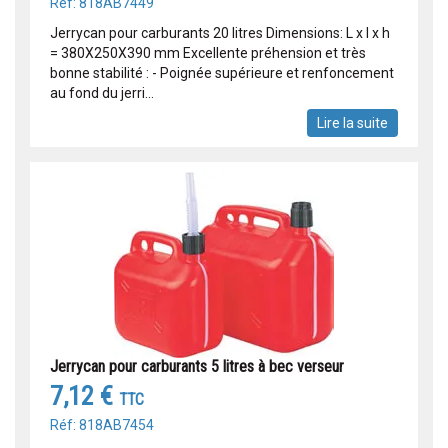
Réf: 818AB7449
Jerrycan pour carburants 20 litres Dimensions: L x l x h
= 380X250X390 mm Excellente préhension et très
bonne stabilité : - Poignée supérieure et renfoncement
au fond du jerri...
Lire la suite
Jerrycan pour carburants 5 litres à bec verseur
7,12 €
TTC
Réf: 818AB7454