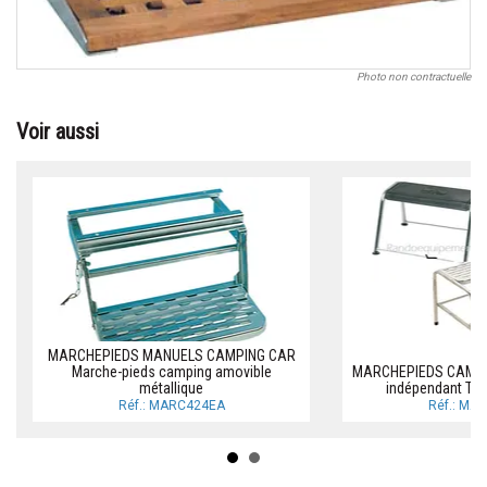
Photo non contractuelle
Voir aussi
MARCHEPIEDS MANUELS CAMPING CAR
Marche-pieds camping amovible
MARCHEPIEDS CAMPI
métallique
indépendant Ta
Réf.: MARC424EA
Réf.: MA