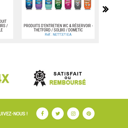
suiv
DUO TAN
DUIT
THETFORD
RS /
PRODUITS D'ENTRETIEN WC & RÉSERVOIR -
LE
THETFORD / SOLBIO / DOMETIC
Réf.: NETT371EA
Facebook
Twitter
Instagram
Pinterest
UIVEZ-NOUS !