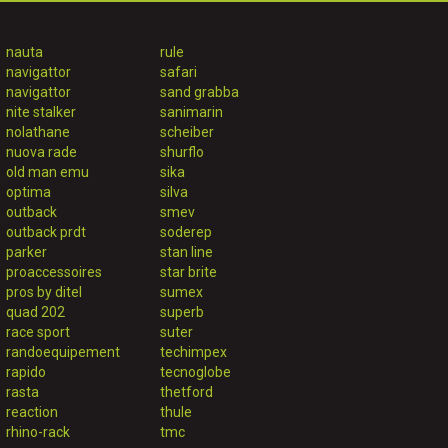
nauta
rule
navigattor
safari
navigattor
sand grabba
nite stalker
sanimarin
nolathane
scheiber
nuova rade
shurflo
old man emu
sika
optima
silva
outback
smev
outback prdt
soderep
parker
stan line
proaccessoires
star brite
pros by ditel
sumex
quad 202
superb
race sport
suter
randoequipement
techimpex
rapido
tecnoglobe
rasta
thetford
reaction
thule
rhino-rack
tmc