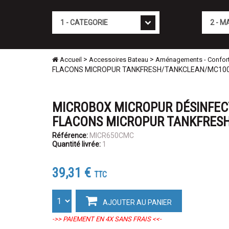
Cat�gorie
Marque
>
>
Accueil
Accessoires Bateau
Aménagements - Confor
FLACONS MICROPUR TANKFRESH/TANKCLEAN/MC10
MICROBOX MICROPUR DÉSINFECT
FLACONS MICROPUR TANKFRES
Référence:
MICR650CMC
Quantité livrée:
1
39,31 €
TTC
AJOUTER AU PANIER
->> PAIEMENT EN 4X SANS FRAIS <<-