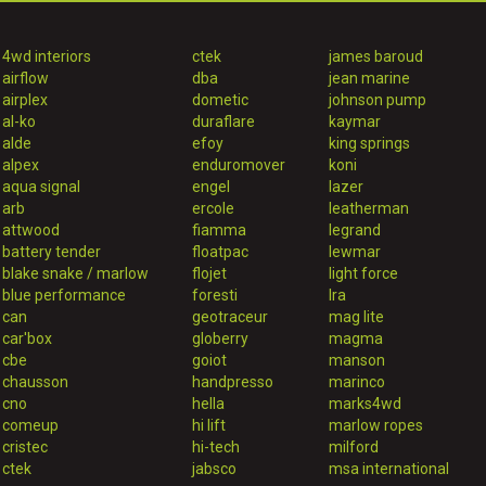
4wd interiors
ctek
james baroud
airflow
dba
jean marine
airplex
dometic
johnson pump
al-ko
duraflare
kaymar
alde
efoy
king springs
alpex
enduromover
koni
aqua signal
engel
lazer
arb
ercole
leatherman
attwood
fiamma
legrand
battery tender
floatpac
lewmar
blake snake / marlow
flojet
light force
blue performance
foresti
lra
can
geotraceur
mag lite
car'box
globerry
magma
cbe
goiot
manson
chausson
handpresso
marinco
cno
hella
marks4wd
comeup
hi lift
marlow ropes
cristec
hi-tech
milford
ctek
jabsco
msa international