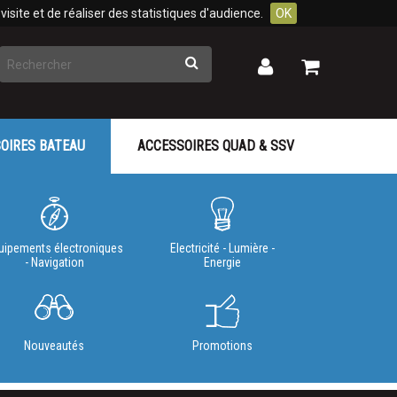
isite et de réaliser des statistiques d'audience.
OK
Rechercher
Mon
Mon
panier
compte
OIRES BATEAU
ACCESSOIRES QUAD & SSV
uipements électroniques
Electricité - Lumière -
- Navigation
Energie
Nouveautés
Promotions