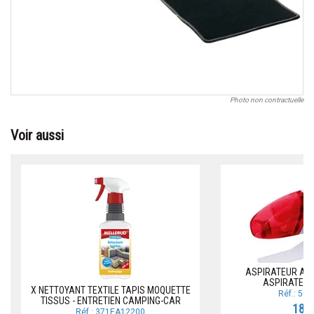
Photo non contractuelle
Voir aussi
ASPIRATEUR A MA
ASPIRATEUR
X NETTOYANT TEXTILE TAPIS MOQUETTE
Réf.: 54
TISSUS - ENTRETIEN CAMPING-CAR
18,0
Réf.: 371EA12200