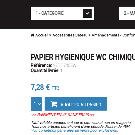
Cat�gorie
Marque
>
>
Accueil
Accessoires Bateau
Aménagements - Confor
PAPIER HYGIENIQUE WC CHIMIQU
Référence:
NETT745EA
Quantité livrée:
1
7,28 €
TTC
AJOUTER AU PANIER
->> PAIEMENT EN 4X SANS FRAIS <<-
Tarif valable uniquement sur le site web et non en magasin
Tous nos articles bénéficient d'une période d'essai de 48H.
Voir conditions générales de vente pour exclusions.