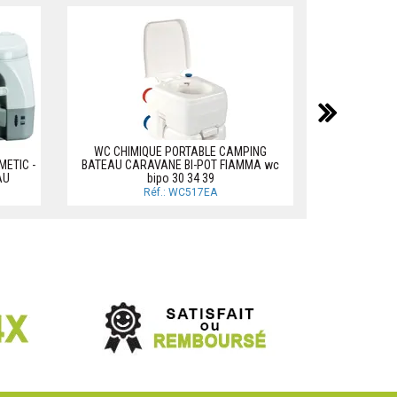
NOUVEAU
suiv
WC CHIMIQUE PORTABLE CAMPING
METIC -
BATEAU CARAVANE BI-POT FIAMMA wc
WC CHIM
AU
bipo 30 34 39
Réf.: WC517EA