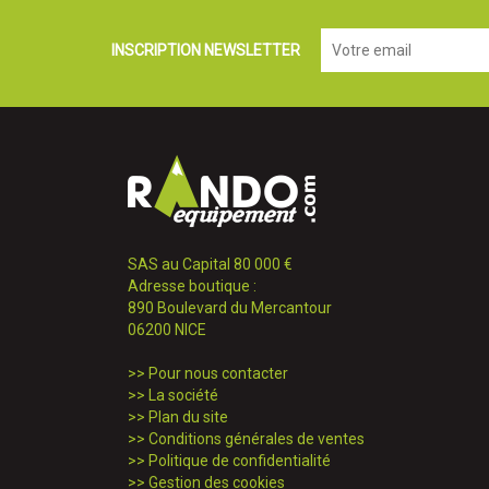
INSCRIPTION NEWSLETTER
SAS au Capital 80 000 €
Adresse boutique :
890 Boulevard du Mercantour
06200 NICE
>>
Pour nous contacter
>>
La société
>>
Plan du site
>>
Conditions générales de ventes
>>
Politique de confidentialité
>>
Gestion des cookies