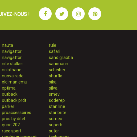
Facebook
Twitter
Instagram
Pinterest
UIVEZ-NOUS !
nauta
rule
navigattor
safari
navigattor
sand grabba
nite stalker
sanimarin
nolathane
scheiber
nuova rade
shurflo
old man emu
sika
optima
silva
outback
smev
outback prdt
soderep
parker
stan line
proaccessoires
star brite
pros by ditel
sumex
quad 202
superb
race sport
suter
randoequipement
techimpex