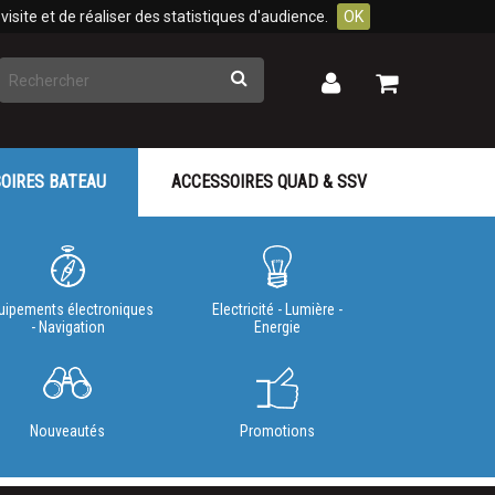
isite et de réaliser des statistiques d'audience.
OK
Rechercher
Mon
Mon
panier
compte
OIRES BATEAU
ACCESSOIRES QUAD & SSV
uipements électroniques
Electricité - Lumière -
- Navigation
Energie
Nouveautés
Promotions