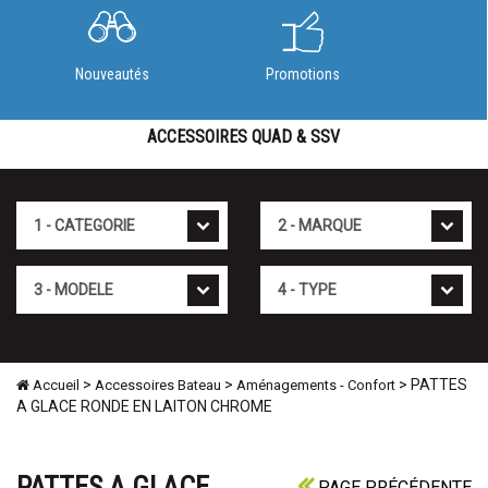
Nouveautés
Promotions
ACCESSOIRES QUAD & SSV
Cat�gorie
Marque
Mod�le
Type
>
>
> PATTES
Accueil
Accessoires Bateau
Aménagements - Confort
A GLACE RONDE EN LAITON CHROME
PATTES A GLACE
PAGE PRÉCÉDENTE