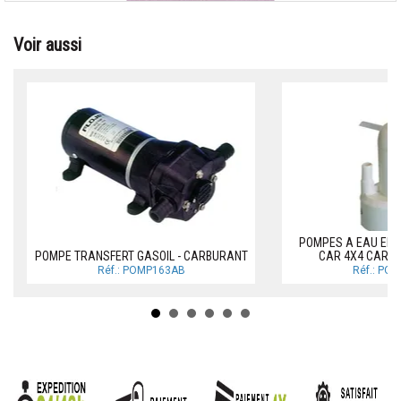
Voir aussi
POMPES A EAU ELE
POMPE TRANSFERT GASOIL - CARBURANT
CAR 4X4 CARA
Réf.: POMP163AB
Réf.: PO