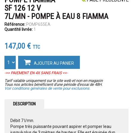
SF 126 12 V
7L/MN - POMPE À EAU 8 FIAMMA
Référence:
POMP655EA
Quantité livrée:
1
147,00 €
TTC
AJOUTER AU PANIER
->> PAIEMENT EN 4X SANS FRAIS <<-
Tarif valable uniquement sur le site web et non en magasin
Tous nos articles bénéficient d'une période d'essai de 48H.
Voir conditions générales de vente pour exclusions.
DESCRIPTION
Débit 7 l/mn.
Pompe très puissante pouvant aspirer et pomper leau
jusquà plus de 3 mètres de hauteur. Elle est équipée dun