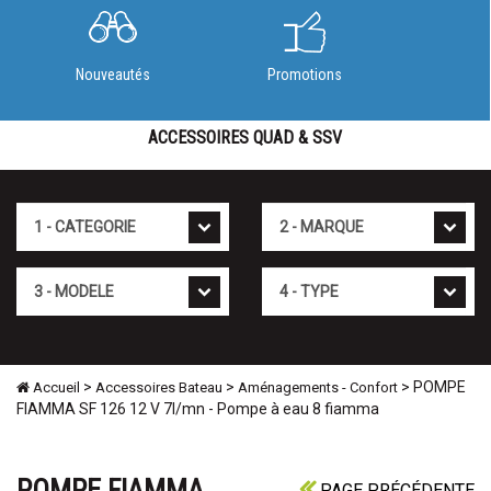
Nouveautés
Promotions
ACCESSOIRES QUAD & SSV
Cat�gorie
Marque
Mod�le
Type
>
>
> POMPE
Accueil
Accessoires Bateau
Aménagements - Confort
FIAMMA SF 126 12 V 7l/mn - Pompe à eau 8 fiamma
POMPE FIAMMA
PAGE PRÉCÉDENTE