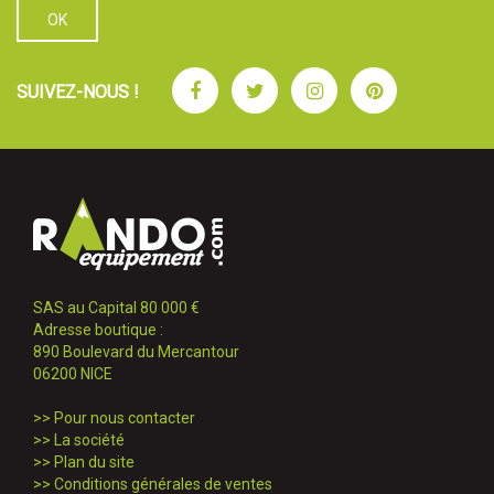
Facebook
Twitter
Instagram
Pinterest
SUIVEZ-NOUS !
SAS au Capital 80 000 €
Adresse boutique :
890 Boulevard du Mercantour
06200 NICE
>>
Pour nous contacter
>>
La société
>>
Plan du site
>>
Conditions générales de ventes