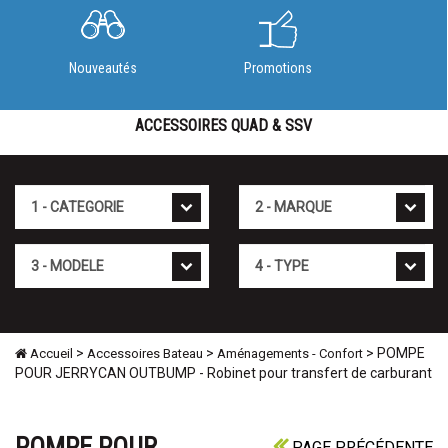
Nouveautés
Promotions
ACCESSOIRES QUAD & SSV
Cat�gorie
Marque
Mod�le
Type
>
>
> POMPE
Accueil
Accessoires Bateau
Aménagements - Confort
POUR JERRYCAN OUTBUMP - Robinet pour transfert de carburant
POMPE POUR
PAGE PRÉCÉDENTE