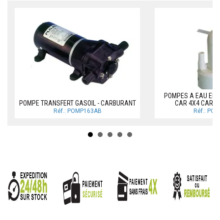
POMPES A EAU ELE
POMPE TRANSFERT GASOIL - CARBURANT
CAR 4X4 CARA
Réf.: POMP163AB
Réf.: PO