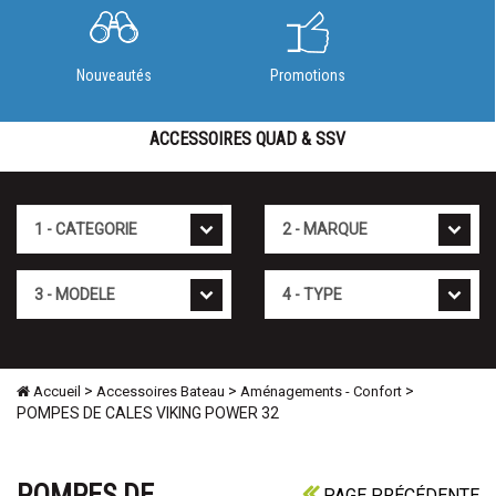
Nouveautés
Promotions
ACCESSOIRES QUAD & SSV
Cat�gorie
Marque
Mod�le
Type
>
>
>
Accueil
Accessoires Bateau
Aménagements - Confort
POMPES DE CALES VIKING POWER 32
POMPES DE
PAGE PRÉCÉDENTE