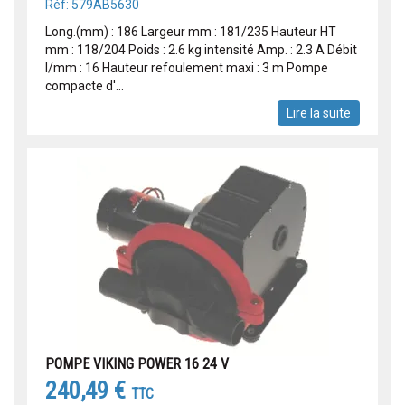
Réf: 579AB5630
Long.(mm) : 186 Largeur mm : 181/235 Hauteur HT
mm : 118/204 Poids : 2.6 kg intensité Amp. : 2.3 A Débit
l/mm : 16 Hauteur refoulement maxi : 3 m Pompe
compacte d'...
Lire la suite
POMPE VIKING POWER 16 24 V
240,49 €
TTC