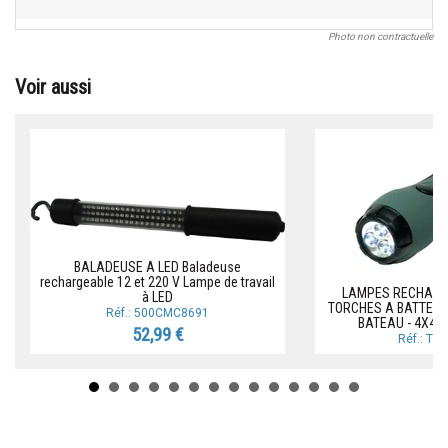
Photo non contractuelle
Voir aussi
BALADEUSE A LED Baladeuse
rechargeable 12 et 220 V Lampe de travail
LAMPES RECHARG
à LED
TORCHES A BATTERIE 
Réf.: 500CMC8691
BATEAU - 4X4 
52,99 €
Réf.: T