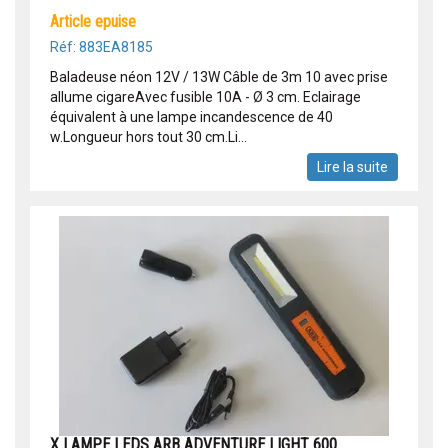
article epuise
Réf: 883EA8185
Baladeuse néon 12V / 13W Câble de 3m 10 avec prise
allume cigareAvec fusible 10A - Ø 3 cm. Eclairage
équivalent à une lampe incandescence de 40
w.Longueur hors tout 30 cm.Li...
Lire la suite
X LAMPE LEDS ARB ADVENTURE LIGHT 600