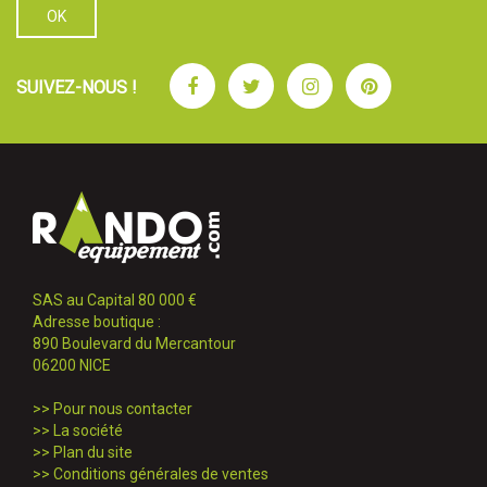
Facebook
Twitter
Instagram
Pinterest
SUIVEZ-NOUS !
SAS au Capital 80 000 €
Adresse boutique :
890 Boulevard du Mercantour
06200 NICE
>>
Pour nous contacter
>>
La société
>>
Plan du site
>>
Conditions générales de ventes