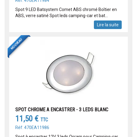
Réf: 470EA11984
Spot 9 LED Batsystem Comet ABS chromé Boîtier en
ABS, verre satiné Spot leds camping-car et bat...
Lire la suite
NOUVEAU
SPOT CHROME A ENCASTRER - 3 LEDS BLANC
11,50 €
TTC
Réf: 470EA11986
Spot à encastrer 12V 3 leds Osram pour Camping-car