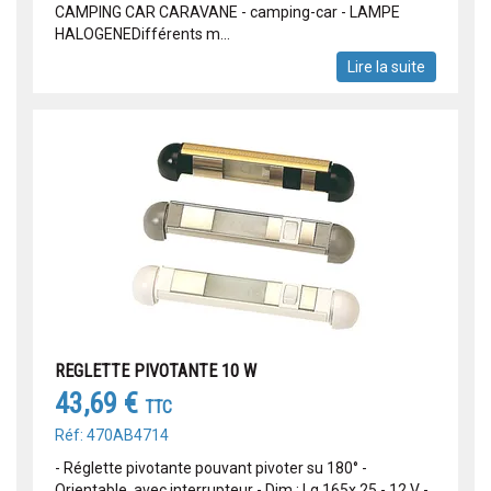
CAMPING CAR CARAVANE - camping-car - LAMPE
HALOGENEDifférents m...
Lire la suite
REGLETTE PIVOTANTE 10 W
43,69 €
TTC
Réf: 470AB4714
- Réglette pivotante pouvant pivoter su 180° -
Orientable, avec interrupteur - Dim : Lg 165x 25 - 12 V -