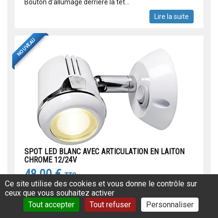
Bouton d'allumage derrière la têt...
Lire la suite
NOUVEAU
SPOT LED BLANC AVEC ARTICULATION EN LAITON
CHROME 12/24V
48,00 €
TTC
Ce site utilise des cookies et vous donne le contrôle sur
Réf: 470EA5728
ceux que vous souhaitez activer
SPOT LED ARTICULE 12/24 V / 1 LED HD En ABS avec
Tout accepter
Tout refuser
Personnaliser
articulation en laiton chromé Spot pour camping-