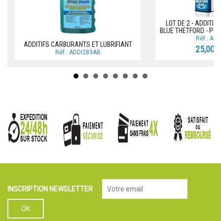
LOT DE 2 - ADDITIF
BLUE THETFORD - PR
Réf.: AD
ADDITIFS CARBURANTS ET LUBRIFIANT
25,00 
Réf.: ADDI283AB
INSCRIPTION NEWSLETTER