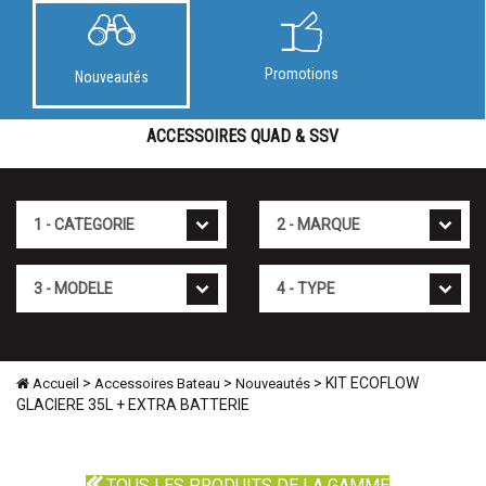
Promotions
Nouveautés
ACCESSOIRES QUAD & SSV
Cat�gorie
Marque
Mod�le
Type
>
>
> KIT ECOFLOW
Accueil
Accessoires Bateau
Nouveautés
GLACIERE 35L + EXTRA BATTERIE
TOUS LES PRODUITS DE LA GAMME