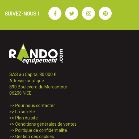
Facebook
Twitter
Instagram
Pinterest
SUIVEZ-NOUS !
SAS au Capital 80 000 €
Adresse boutique :
890 Boulevard du Mercantour
06200 NICE
>>
Pour nous contacter
>>
La société
>>
Plan du site
>>
Conditions générales de ventes
>>
Politique de confidentialité
>>
Gestion des cookies