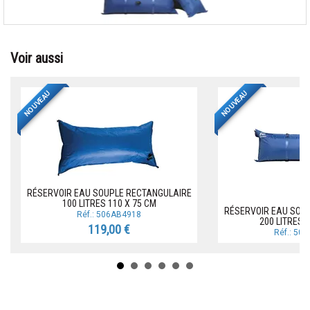
Voir aussi
NOUVEAU
NOUVEAU
RÉSERVOIR EAU SOUPLE RECTANGULAIRE
100 LITRES 110 X 75 CM
RÉSERVOIR EAU SOU
Réf.: 506AB4918
200 LITRES 
119,00 €
Réf.: 50