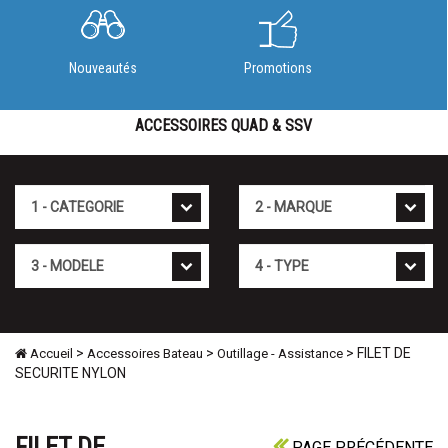
Nouveautés
Promotions
ACCESSOIRES QUAD & SSV
Cat�gorie
Marque
Mod�le
Type
>
>
> FILET DE
Accueil
Accessoires Bateau
Outillage - Assistance
SECURITE NYLON
FILET DE
PAGE PRÉCÉDENTE