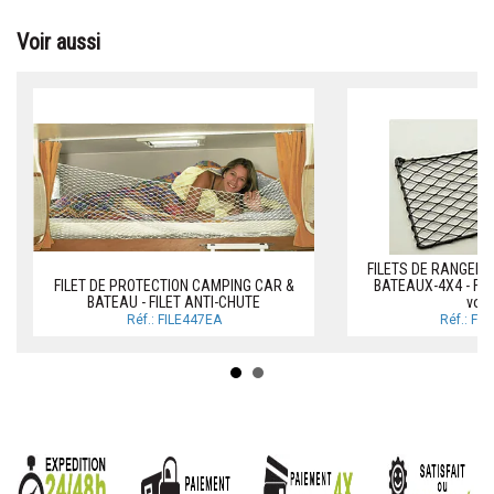
Voir aussi
FILETS DE RANGEM
FILET DE PROTECTION CAMPING CAR &
BATEAUX-4X4 - File
BATEAU - FILET ANTI-CHUTE
voit
Réf.: FILE447EA
Réf.: FI