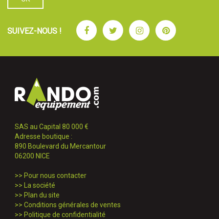
Facebook
Twitter
Instagram
Pinterest
SUIVEZ-NOUS !
SAS au Capital 80 000 €
Adresse boutique :
890 Boulevard du Mercantour
06200 NICE
>>
Pour nous contacter
>>
La société
>>
Plan du site
>>
Conditions générales de ventes
>>
Politique de confidentialité