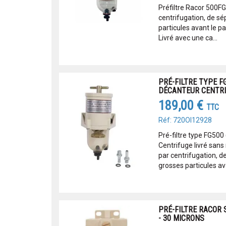
Préfiltre Racor 500FG
centrifugation, de sép
particules avant le p
Livré avec une ca...
PRÉ-FILTRE TYPE F
DÉCANTEUR CENTRI
189,00 €
TTC
Réf: 720OI12928
Pré-filtre type FG50
Centrifuge livré sans
par centrifugation, de
grosses particules ava
PRÉ-FILTRE RACOR S
- 30 MICRONS