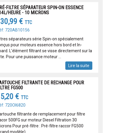
RÉ-FILTRE SÉPARATEUR SPIN-ON ESSENCE
14L/HEURE - 10 MICRONS
30,99 €
TTC
éf: 720AB10156
iltres séparateurs série Spin-on spécialement
onçus pour moteurs essence hors bord et In-
ard. L'élément filtrant se visse directement sur la
ête. Pour une puissance moteur ...
Lire la suite
ARTOUCHE FILTRANTE DE RECHANGE POUR
ILTRE FG500
5,20 €
TTC
éf: 720OI6820
artouche filtrante de remplacement pour filtre
acor 500FG sur moteur Diesel Filtration 30
crons Pour pré-filtre : Pré-filtre raccor FG500
grand modèle)