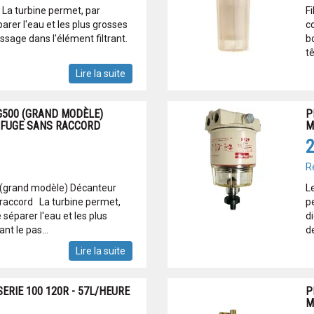
 La turbine permet, par
F
arer l'eau et les plus grosses
c
assage dans l'élément filtrant.
bo
t
Lire la suite
G500 (GRAND MODÈLE)
P
FUGE SANS RACCORD
M
2
R
0 (grand modèle) Décanteur
L
 raccord La turbine permet,
p
 séparer l'eau et les plus
di
nt le pas...
de
Lire la suite
ERIE 100 120R - 57L/HEURE
P
M