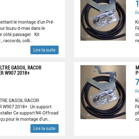
1
R
rmettant le montage d'un Pré-
K
sur Isuzu d-max dans le
F
 côté passager. Kit
co
raccords, colli...
n
Lire la suite
LTRE GASOIL RACOR
M
R W907 2018+
P
7
R
LTRE GASOIL RACOR
K
 W907 2018+ Un support
F
nstaller Ce support N4-Offroad
p
çu pour le montage d’un...
co
Lire la suite