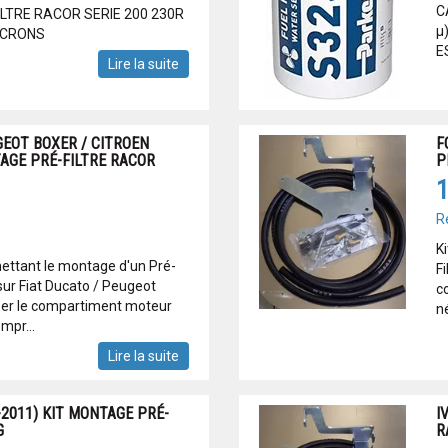
C
FILTRE RACOR SERIE 200 230R
μ
MICRONS
E
Lire la suite
GEOT BOXER / CITROEN
F
AGE PRÉ-FILTRE RACOR
P
1
R
K
rmettant le montage d'un Pré-
Fi
sur Fiat Ducato / Peugeot
co
per le compartiment moteur
n
mpr...
Lire la suite
-2011) KIT MONTAGE PRÉ-
I
G
R