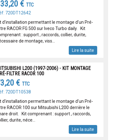
33,20 €
TTC
éf: 720DT12642
it d'installation permettant le montage d'un Pré-
iltre RACOR FG 500 sur Iveco Turbo daily. Kit
mprenant : support , raccords, collier, durite,
écessaire de montage, viss...
Lire la suite
ITSUBISHI L200 (1997-2006) - KIT MONTAGE
RÉ-FILTRE RACOR 100
3,20 €
TTC
éf: 720DT10538
it d'installation permettant le montage d'un Pré-
iltre RACOR 100 sur Mitsubishi L200 derrière le
hare droit. Kit comprenant : support , raccords,
llier, durite, néce...
Lire la suite