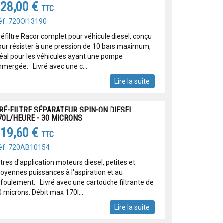
28,00 €
TTC
éf: 720OI13190
réfiltre Racor complet pour véhicule diesel, conçu
our résister à une pression de 10 bars maximum,
déal pour les véhicules ayant une pompe
mmergée. Livré avec une c...
Lire la suite
RÉ-FILTRE SÉPARATEUR SPIN-ON DIESEL
70L/HEURE - 30 MICRONS
19,60 €
TTC
éf: 720AB10154
ltres d'application moteurs diesel, petites et
oyennes puissances à l'aspiration et au
efoulement. Livré avec une cartouche filtrante de
0 microns. Débit max 170l...
Lire la suite