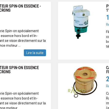
TEUR SPIN-ON ESSENCE -
P
ICRONS
1
1
R
érie Spin-on spécialement
F
essence hors bord et In-
c
ant se visse directement sur la
bo
nce moteur ...
t
Lire la suite
ATEUR SPIN-ON ESSENCE
C
ICRONS
F
2
R
érie Spin-on spécialement
C
essence hors bord et In-
R
ant se visse directement sur la
mi
nce moteur ...
(