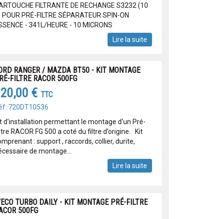
ARTOUCHE FILTRANTE DE RECHANGE S3232 (10
) POUR PRÉ-FILTRE SÉPARATEUR SPIN-ON
SSENCE - 341L/HEURE - 10 MICRONS
Lire la suite
ORD RANGER / MAZDA BT50 - KIT MONTAGE
RÉ-FILTRE RACOR 500FG
20,00 €
TTC
éf: 720DT10536
it d'installation permettant le montage d'un Pré-
ltre RACOR FG 500 a coté du filtre d’origine. Kit
mprenant : support , raccords, collier, durite,
écessaire de montage...
Lire la suite
VECO TURBO DAILY - KIT MONTAGE PRÉ-FILTRE
ACOR 500FG