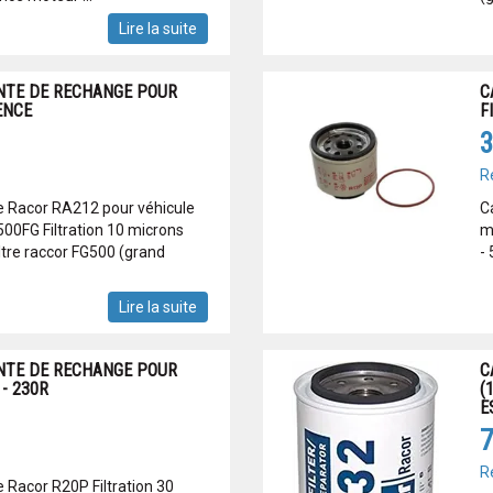
Lire la suite
NTE DE RECHANGE POUR
C
ENCE
F
3
R
re Racor RA212 pour véhicule
C
00FG Filtration 10 microns
m
filtre raccor FG500 (grand
-
Lire la suite
NTE DE RECHANGE POUR
C
- 230R
(
E
7
R
e Racor R20P Filtration 30