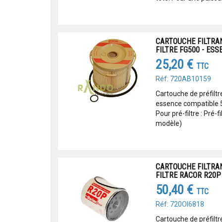
CARTOUCHE FILTRA
FILTRE FG500 - ESS
25,20 €
TTC
Réf: 720AB10159
Cartouche de préfilt
essence compatible 5
Pour pré-filtre : Pré-
modèle)
CARTOUCHE FILTRA
FILTRE RACOR R20P 
50,40 €
TTC
Réf: 720OI6818
Cartouche de préfiltr