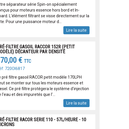
iltre séparateur série Spin-on spécialement
onçus pour moteurs essence hors bord et In-
ard. L'élément filtrant se visse directement sur la
ête. Pour une puissance moteur d...
Lire la suite
RÉ-FILTRE GASOIL RACCOR 152R (PETIT
ODÈLE) DÉCANTEUR PAR DENSITÉ
70,00 €
TTC
éf: 720OI6817
e pré filtre gasoil RACOR petit modèle 170LPH
eut se monter sur tous les moteurs essence et
esel. Ce pré filtre protégera le système d'injection
 l'eau et des impuretés que l'...
Lire la suite
RÉ-FILTRE RACOR SERIE 110 - 57L/HEURE - 10
ICRONS