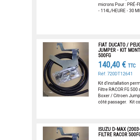
microns Pour : PRÉ-
- 114L/HEURE - 30 
FIAT DUCATO / PEU
JUMPER - KIT MONT
500FG
140,40 €
TTC
Réf: 720DT12641
Kit d'installation pe
Filtre RACOR FG 500 
Boxer / Citroen Jum
côté passager. Kit co
ISUZU D-MAX (2003
FILTRE RACOR 500F