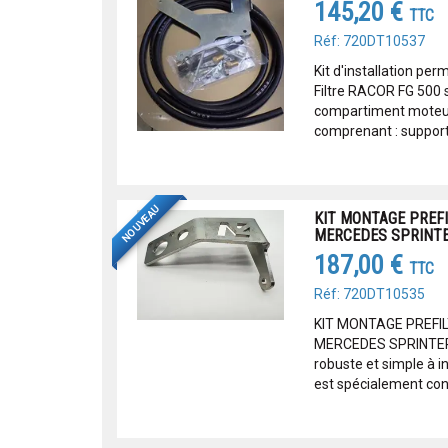
145,20 €
TTC
Réf: 720DT10537
Kit d'installation pe
Filtre RACOR FG 500 
compartiment moteur
comprenant : support , 
NOUVEAU
KIT MONTAGE PREFI
MERCEDES SPRINTE
187,00 €
TTC
Réf: 720DT10535
KIT MONTAGE PREFI
MERCEDES SPRINTER
robuste et simple à i
est spécialement con