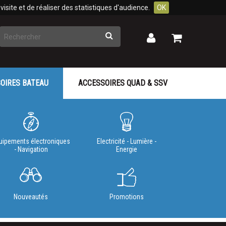
isite et de réaliser des statistiques d'audience.
OK
Rechercher
Mon
Mon
panier
compte
OIRES BATEAU
ACCESSOIRES QUAD & SSV
uipements électroniques
Electricité - Lumière -
- Navigation
Energie
Nouveautés
Promotions