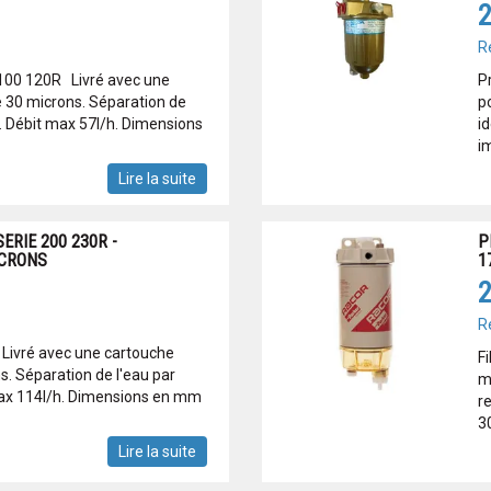
2
R
e 100 120R Livré avec une
P
e 30 microns. Séparation de
p
. Débit max 57l/h. Dimensions
i
i
Lire la suite
ERIE 200 230R -
P
ICRONS
1
2
R
 Livré avec une cartouche
Fi
ns. Séparation de l'eau par
m
max 114l/h. Dimensions en mm
r
3
Lire la suite