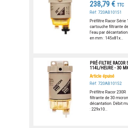
238,79 €
TTC
Réf: 720AB10151
Préfiltre Racor Séri
cartouche filtrante d
l'eau par décantation
en mm : 145x81x...
PRÉ-FILTRE RACOR S
114L/HEURE - 30 M
article épuisé
Réf: 720AB10152
Préfiltre Racor 230R
filtrante de 30 micro
décantation. Débit 
: 229x10...