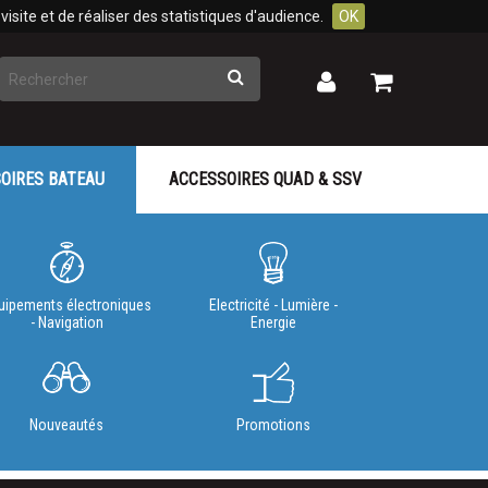
isite et de réaliser des statistiques d'audience.
OK
Rechercher
Mon
Mon
panier
compte
OIRES BATEAU
ACCESSOIRES QUAD & SSV
uipements électroniques
Electricité - Lumière -
- Navigation
Energie
Nouveautés
Promotions