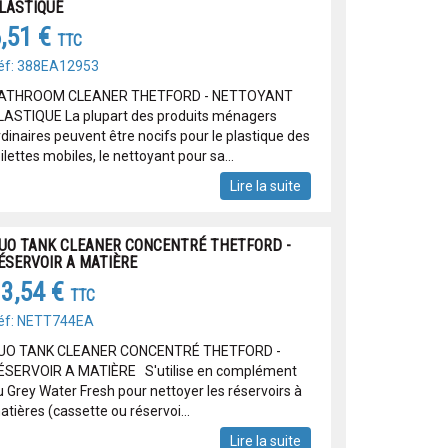
LASTIQUE
,51 €
TTC
éf: 388EA12953
ATHROOM CLEANER THETFORD - NETTOYANT
LASTIQUE La plupart des produits ménagers
rdinaires peuvent être nocifs pour le plastique des
ilettes mobiles, le nettoyant pour sa...
Lire la suite
UO TANK CLEANER CONCENTRÉ THETFORD -
ÉSERVOIR A MATIÈRE
3,54 €
TTC
éf: NETT744EA
UO TANK CLEANER CONCENTRÉ THETFORD -
ÉSERVOIR A MATIÈRE S'utilise en complément
u Grey Water Fresh pour nettoyer les réservoirs à
tières (cassette ou réservoi...
Lire la suite