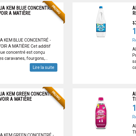
PROMO
QUA KEM BLUE CONCENTRÉ
A
OIR A MATIÈRE
R
1
1
UA KEM BLUE CONCENTRÉ -
R
IR A MATIÈRE Cet additif
A
lue concentré est conçu
P
es caravanes, fourgons,...
s
Lire la suite
c
PROMO
QUA KEM GREEN CONCENTRÉ
A
VOIR A MATIÈRE
T
1
R
A
T
UA KEM GREEN CONCENTRÉ -