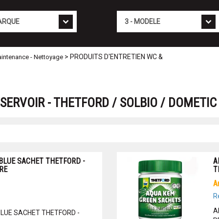
Mod�le
> PRODUITS D'ENTRETIEN WC &
maintenance - Nettoyage
SERVOIR - THETFORD / SOLBIO / DOMETIC
BLUE SACHET THETFORD -
A
RE
T
R
A
BLUE SACHET THETFORD -