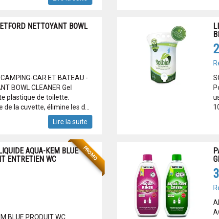
HETFORD NETTOYANT BOWL
L
B
2
R
CAMPING-CAR ET BATEAU -
S
NT BOWL CLEANER Gel
P
e plastique de toilette.
us
 de la cuvette, élimine les d...
10
Lire la suite
PROMO
 LIQUIDE AQUA-KEM BLUE
P
IT ENTRETIEN WC
G
3
R
A
A
EM BLUE PRODUIT WC