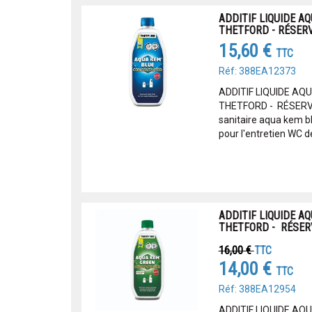
ADDITIF LIQUIDE A
THETFORD - RÉSERV
15,60 €
TTC
Réf: 388EA12373
ADDITIF LIQUIDE AQ
THETFORD - RÉSERVO
sanitaire aqua kem b
pour l'entretien WC d
ADDITIF LIQUIDE A
THETFORD - RÉSER
16,00 €
TTC
14,00 €
TTC
Réf: 388EA12954
ADDITIF LIQUIDE AQ