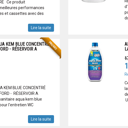
R
E Ce produit
d
s meilleures performances
p
les et cassettes avec des
do
Lire la suite
PROMO
QUA KEM BLUE CONCENTRÉ
A
ORD - RÉSERVOIR A
L
1
1
R
C
QUA KEM BLUE CONCENTRÉ
l
FORD - RÉSERVOIR A
d
sanitaire aqua kem blue
Un
pour l'entretien WC
Lire la suite