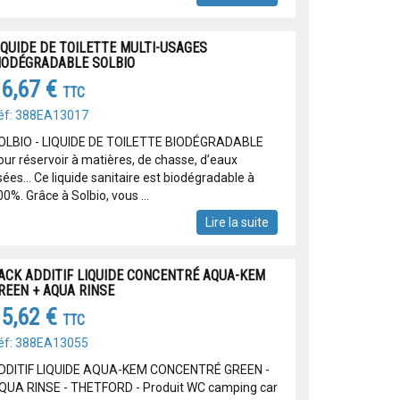
IQUIDE DE TOILETTE MULTI-USAGES
IODÉGRADABLE SOLBIO
6,67 €
TTC
éf: 388EA13017
OLBIO - LIQUIDE DE TOILETTE BIODÉGRADABLE
our réservoir à matières, de chasse, d’eaux
ées... Ce liquide sanitaire est biodégradable à
0%. Grâce à Solbio, vous ...
Lire la suite
ACK ADDITIF LIQUIDE CONCENTRÉ AQUA-KEM
REEN + AQUA RINSE
5,62 €
TTC
éf: 388EA13055
DDITIF LIQUIDE AQUA-KEM CONCENTRÉ GREEN -
QUA RINSE - THETFORD - Produit WC camping car