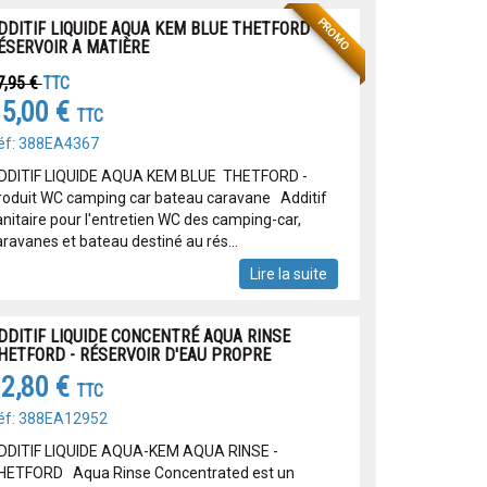
PROMO
DDITIF LIQUIDE AQUA KEM BLUE THETFORD -
ÉSERVOIR A MATIÈRE
7,95 €
TTC
5,00 €
TTC
éf: 388EA4367
DDITIF LIQUIDE AQUA KEM BLUE THETFORD -
roduit WC camping car bateau caravane Additif
anitaire pour l'entretien WC des camping-car,
aravanes et bateau destiné au rés...
Lire la suite
DDITIF LIQUIDE CONCENTRÉ AQUA RINSE
HETFORD - RÉSERVOIR D'EAU PROPRE
2,80 €
TTC
éf: 388EA12952
DDITIF LIQUIDE AQUA-KEM AQUA RINSE -
HETFORD Aqua Rinse Concentrated est un