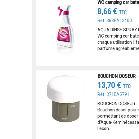
WC camping car bate
8,66 €
TTC
Réf: 388EA12400
AQUA RINSE SPRAY N
WC camping car bate
chaque utilisation il f
parfume agréablement
BOUCHON DOSEUR -
13,70 €
TTC
Réf: 371EA5791
BOUCHON DOSEUR -
Bouchon doser pour r
permettant de doser 
d'Aqua-Kem nécessair
l'écon...