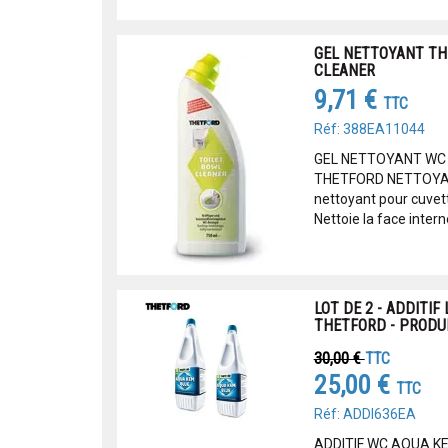
GEL NETTOYANT T
CLEANER
9,71 €
TTC
Réf: 388EA11044
GEL NETTOYANT WC 
THETFORD NETTOYA
nettoyant pour cuvett
Nettoie la face interne
LOT DE 2 - ADDITIF
THETFORD - PRODU
30,00 €
TTC
25,00 €
TTC
Réf: ADDI636EA
ADDITIF WC AQUA K