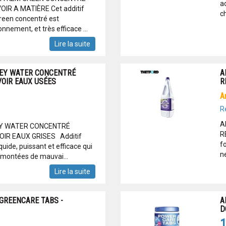
ad
IR A MATIÈRE Cet additif
ch
reen concentré est
nnement, et très efficace ...
Lire la suite
REY WATER CONCENTRÉ
A
VOIR EAUX USÉES
R
R
A
REY WATER CONCENTRÉ
R
IR EAUX GRISES Additif
f
quide, puissant et efficace qui
ne
remontées de mauvai...
Lire la suite
 GREENCARE TABS -
A
D
1