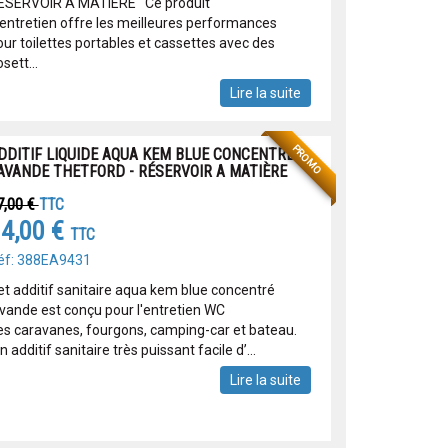
ÉSERVOIR A MATIÈRE Ce produit
'entretien offre les meilleures performances
our toilettes portables et cassettes avec des
sett...
Lire la suite
PROMO
DDITIF LIQUIDE AQUA KEM BLUE CONCENTRÉ
AVANDE THETFORD - RÉSERVOIR A MATIÈRE
7,00 €
TTC
4,00 €
TTC
éf: 388EA9431
et additif sanitaire aqua kem blue concentré
avande est conçu pour l'entretien WC
es caravanes, fourgons, camping-car et bateau.
 additif sanitaire très puissant facile d’...
Lire la suite