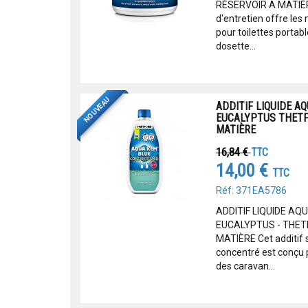
RÉSERVOIR A MATIÈR
d'entretien offre le
pour toilettes portab
dosette...
NOUVEAU
ADDITIF LIQUIDE A
EUCALYPTUS THETF
MATIÈRE
16,84 €
TTC
14,00 €
TTC
Réf: 371EA5786
ADDITIF LIQUIDE A
EUCALYPTUS - THET
MATIÈRE Cet additif 
concentré est conçu 
des caravan...