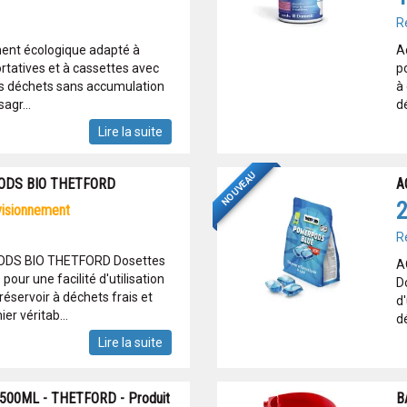
R
ment écologique adapté à
A
ortatives et à cassettes avec
po
es déchets sans accumulation
à
agr...
d
Lire la suite
NOUVEAU
ODS BIO THETFORD
A
2
ovisionnement
R
S BIO THETFORD Dosettes
A
our une facilité d'utilisation
D
éservoir à déchets frais et
d'
ier véritab...
dé
Lire la suite
500ML - THETFORD - Produit
B