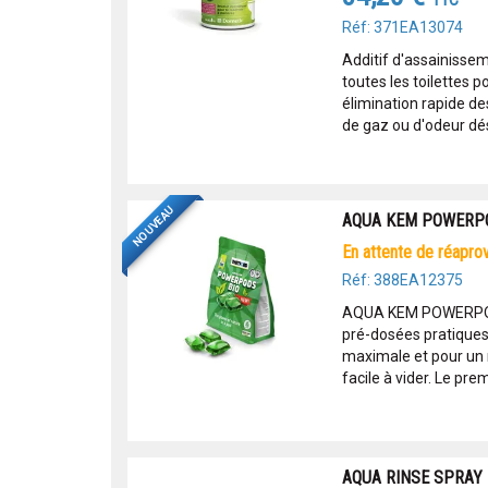
TTC
Réf: 371EA13074
Additif d'assainisse
toutes les toilettes p
élimination rapide d
de gaz ou d'odeur dés
NOUVEAU
AQUA KEM POWERP
en attente de réapr
Réf: 388EA12375
AQUA KEM POWERPOD
pré-dosées pratiques p
maximale et pour un r
facile à vider. Le prem
AQUA RINSE SPRAY 