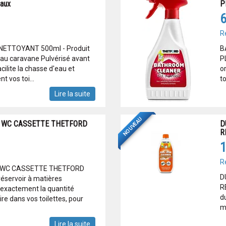
aux
P
6
R
ETTOYANT 500ml - Produit
B
au caravane Pulvérisé avant
P
acilite la chasse d'eau et
o
 vos toi...
to
Lire la suite
NOUVEAU
 WC CASSETTE THETFORD
D
R
1
R
 WC CASSETTE THETFORD
D
éservoir à matières
R
exactement la quantité
d
e dans vos toilettes, pour
ma
Lire la suite