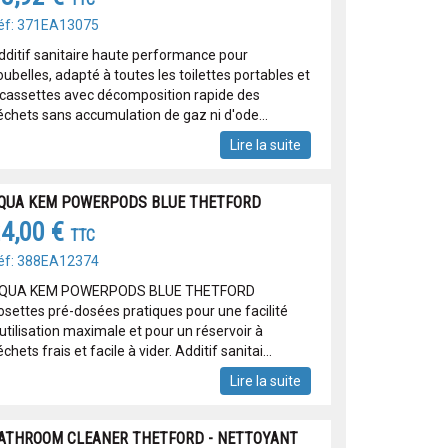
TTC
éf: 371EA13075
dditif sanitaire haute performance pour
ubelles, adapté à toutes les toilettes portables et
 cassettes avec décomposition rapide des
échets sans accumulation de gaz ni d'ode...
Lire la suite
QUA KEM POWERPODS BLUE THETFORD
4,00 €
TTC
éf: 388EA12374
QUA KEM POWERPODS BLUE THETFORD
osettes pré-dosées pratiques pour une facilité
utilisation maximale et pour un réservoir à
chets frais et facile à vider. Additif sanitai...
Lire la suite
ATHROOM CLEANER THETFORD - NETTOYANT