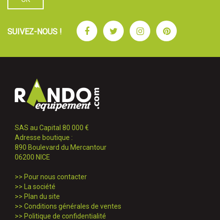
Facebook
Twitter
Instagram
Pinterest
SUIVEZ-NOUS !
SAS au Capital 80 000 €
Adresse boutique :
890 Boulevard du Mercantour
06200 NICE
>>
Pour nous contacter
>>
La société
>>
Plan du site
>>
Conditions générales de ventes
>>
Politique de confidentialité