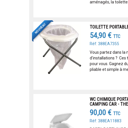
aménagés, la toilette 
NOUVEAU
TOILETTE PORTABLE
54,90 €
TTC
Réf: 388EA7355
Vous partez dans la 
d'installations ? Ces 
pour vous. Gagnez du 
pliable et simple à met
WC CHIMIQUE PORTA
CAMPING CAR - TH
90,00 €
TTC
Réf: 388EA11883