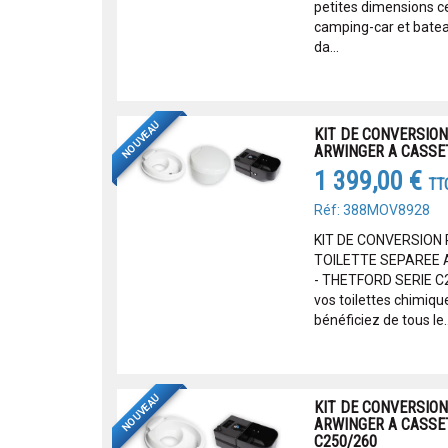
petites dimensions ce
camping-car et batea
da...
NOUVEAU
KIT DE CONVERSION
ARWINGER A CASSET
1 399,00 €
TT
Réf: 388MOV8928
KIT DE CONVERSION
TOILETTE SEPAREE
- THETFORD SERIE C
vos toilettes chimiqu
bénéficiez de tous le..
NOUVEAU
KIT DE CONVERSION
ARWINGER A CASSET
C250/260