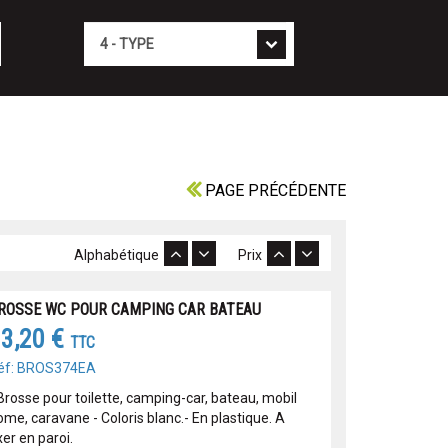
Type
PAGE PRÉCÉDENTE
Alphabétique
Prix
ROSSE WC POUR CAMPING CAR BATEAU
3,20 €
TTC
éf: BROS374EA
 Brosse pour toilette, camping-car, bateau, mobil
ome, caravane - Coloris blanc.- En plastique. A
xer en paroi.