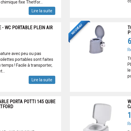
c
chimique fixe Thetfor...
Lire la suite
NOUVEAU
 - WC PORTABLE PLEIN AIR
T
P
6
R
nature avec peu ou pas
T
toilettes portables sont faites
P
temps ! Facile à transporter,
le
...
p
Lire la suite
BLE PORTA POTTI 145 QUBE
W
ETFORD
C
1
R