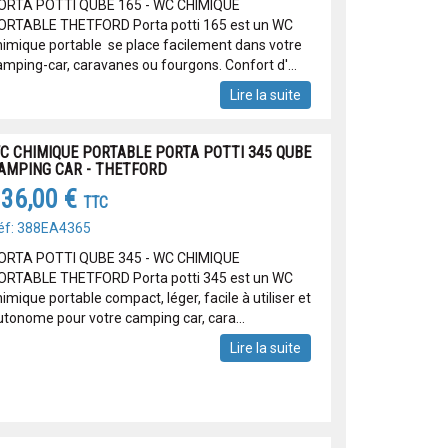
ORTA POTTI QUBE 165 - WC CHIMIQUE
ORTABLE THETFORD Porta potti 165 est un WC
himique portable se place facilement dans votre
amping-car, caravanes ou fourgons. Confort d'...
Lire la suite
C CHIMIQUE PORTABLE PORTA POTTI 345 QUBE
AMPING CAR - THETFORD
36,00 €
TTC
éf: 388EA4365
ORTA POTTI QUBE 345 - WC CHIMIQUE
ORTABLE THETFORD Porta potti 345 est un WC
imique portable compact, léger, facile à utiliser et
utonome pour votre camping car, cara...
Lire la suite