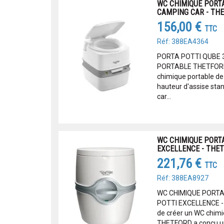
WC CHIMIQUE PORTA
CAMPING CAR - TH
156,00 €
TTC
Réf: 388EA4364
PORTA POTTI QUBE 3
PORTABLE THETFORD 
chimique portable de 
hauteur d'assise sta
car...
WC CHIMIQUE PORT
EXCELLENCE - THE
221,76 €
TTC
Réf: 388EA8927
WC CHIMIQUE PORTA
POTTI EXCELLENCE -
de créer un WC chimiq
THETFORD a conçu un o