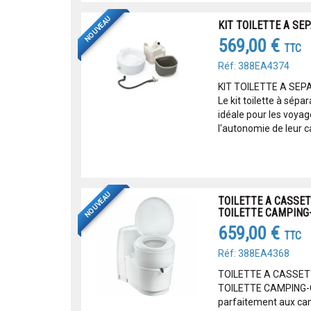
NOUVEAU
KIT TOILETTE A SE
569,00 €
TTC
Réf: 388EA4374
KIT TOILETTE A SE
Le kit toilette à sépa
idéale pour les voyag
l'autonomie de leur c
NOUVEAU
TOILETTE A CASSET
TOILETTE CAMPING
659,00 €
TTC
Réf: 388EA4368
TOILETTE A CASSETT
TOILETTE CAMPING-C
parfaitement aux ca