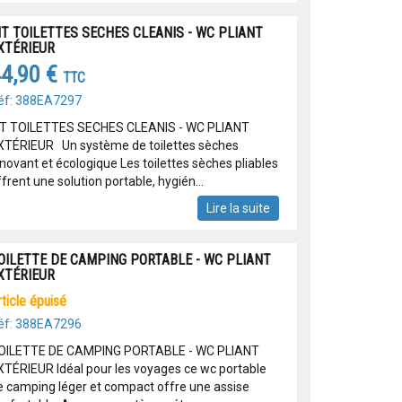
IT TOILETTES SECHES CLEANIS - WC PLIANT
XTÉRIEUR
4,90 €
TTC
éf: 388EA7297
IT TOILETTES SECHES CLEANIS - WC PLIANT
XTÉRIEUR Un système de toilettes sèches
nnovant et écologique Les toilettes sèches pliables
frent une solution portable, hygién...
Lire la suite
OILETTE DE CAMPING PORTABLE - WC PLIANT
XTÉRIEUR
article épuisé
éf: 388EA7296
OILETTE DE CAMPING PORTABLE - WC PLIANT
XTÉRIEUR Idéal pour les voyages ce wc portable
e camping léger et compact offre une assise