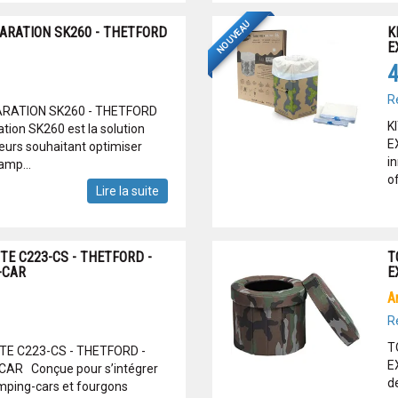
NOUVEAU
PARATION SK260 - THETFORD
K
E
4
R
PARATION SK260 - THETFORD
K
ration SK260 est la solution
E
eurs souhaitant optimiser
i
amp...
of
Lire la suite
TE C223-CS - THETFORD -
T
-CAR
E
R
T
E C223-CS - THETFORD -
E
AR Conçue pour s’intégrer
d
mping-cars et fourgons