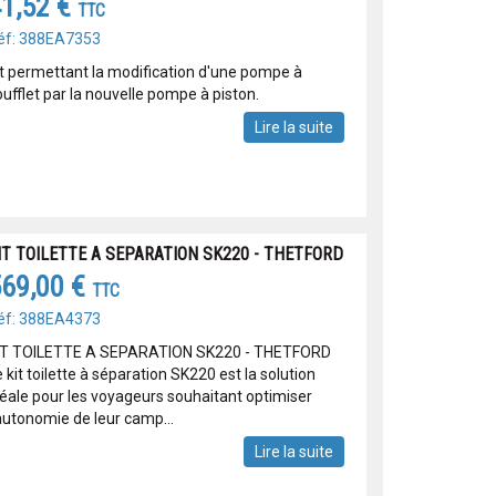
1,52 €
TTC
éf: 388EA7353
it permettant la modification d'une pompe à
ufflet par la nouvelle pompe à piston.
Lire la suite
IT TOILETTE A SEPARATION SK220 - THETFORD
69,00 €
TTC
éf: 388EA4373
IT TOILETTE A SEPARATION SK220 - THETFORD
 kit toilette à séparation SK220 est la solution
déale pour les voyageurs souhaitant optimiser
'autonomie de leur camp...
Lire la suite