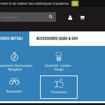
isite et de réaliser des statistiques d'audience.
OK
Rechercher
Mon
Mon
panier
compte
OIRES BATEAU
ACCESSOIRES QUAD & SSV
uipements électroniques
Electricité - Lumière -
- Navigation
Energie
Nouveautés
Promotions