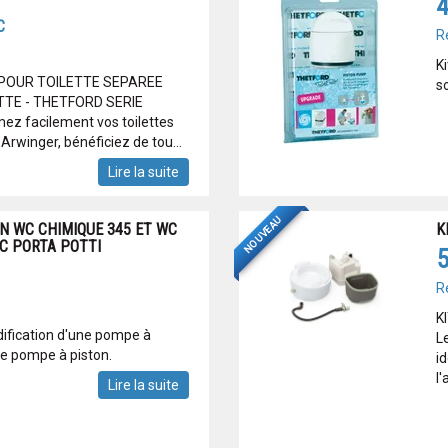
4
C
R
K
 POUR TOILETTE SEPAREE
so
TE - THETFORD SERIE
z facilement vos toilettes
Arwinger, bénéficiez de tou...
Lire la suite
NOUVEAU
N WC CHIMIQUE 345 ET WC
K
C PORTA POTTI
5
R
K
dification d'une pompe à
Le
lle pompe à piston.
i
l
Lire la suite