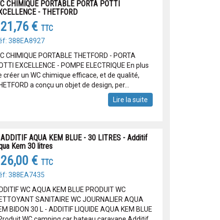
C CHIMIQUE PORTABLE PORTA POTTI
XCELLENCE - THETFORD
21,76 €
TTC
éf: 388EA8927
C CHIMIQUE PORTABLE THETFORD - PORTA
OTTI EXCELLENCE - POMPE ELECTRIQUE En plus
 créer un WC chimique efficace, et de qualité,
HETFORD a conçu un objet de design, per...
Lire la suite
 ADDITIF AQUA KEM BLUE - 30 LITRES - Additif
qua Kem 30 litres
26,00 €
TTC
éf: 388EA7435
DDITIF WC AQUA KEM BLUE PRODUIT WC
ETTOYANT SANITAIRE WC JOURNALIER AQUA
EM BIDON 30 L - ADDITIF LIQUIDE AQUA KEM BLUE
 Produit WC camping car bateau caravane Additif