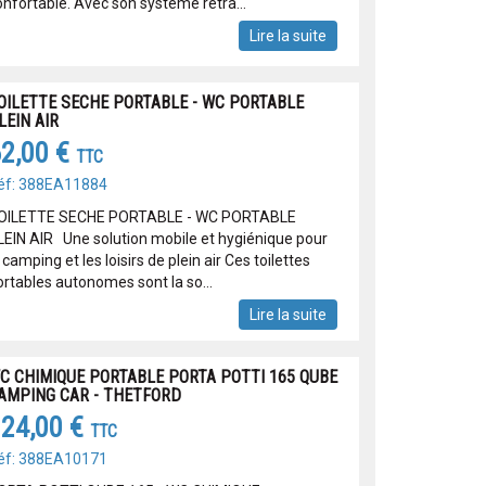
onfortable. Avec son système rétra...
Lire la suite
OILETTE SECHE PORTABLE - WC PORTABLE
LEIN AIR
2,00 €
TTC
éf: 388EA11884
OILETTE SECHE PORTABLE - WC PORTABLE
LEIN AIR Une solution mobile et hygiénique pour
 camping et les loisirs de plein air Ces toilettes
ortables autonomes sont la so...
Lire la suite
C CHIMIQUE PORTABLE PORTA POTTI 165 QUBE
AMPING CAR - THETFORD
24,00 €
TTC
éf: 388EA10171