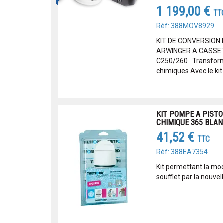
1 199,00 €
TT
Réf: 388MOV8929
KIT DE CONVERSION
ARWINGER A CASSET
C250/260 Transforme
chimiques Avec le kit 
KIT POMPE A PISTO
CHIMIQUE 365 BLAN
41,52 €
TTC
Réf: 388EA7354
Kit permettant la mo
soufflet par la nouve