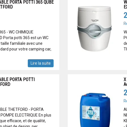
BLE PORTA POTTI 365 QUBE
W
ETFORD
E
2
R
65 - WC CHIMIQUE
W
Porta potti 365 est un WC
P
taille familiale avec une
de
ndard pour votre camping car,
T
Lire la suite
ABLE PORTA POTTI
X
TFORD
A
2
R
BLE THETFORD - PORTA
A
 POMPE ELECTRIQUE En plus
N
ue efficace, et de qualité,
K
bjet de design, per...
-