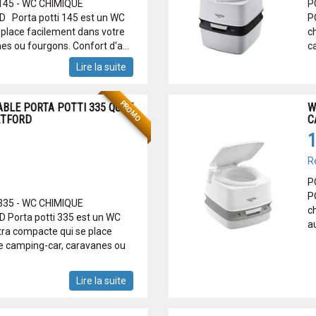
45 - WC CHIMIQUE
P
Porta potti 145 est un WC
P
 place facilement dans votre
c
s ou fourgons. Confort d'a...
c
Lire la suite
PROMO
BLE PORTA POTTI 335 QUBE
W
ETFORD
C
1
R
P
P
35 - WC CHIMIQUE
ch
Porta potti 335 est un WC
a
tra compacte qui se place
e camping-car, caravanes ou
Lire la suite