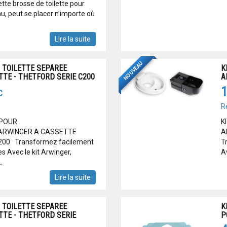
tte brosse de toilette pour
u, peut se placer n’importe où
Lire la suite
NOUVEAU
 TOILETTE SEPAREE
K
TE - THETFORD SERIE C200
A
1
C
R
 POUR
K
 ARWINGER A CASSETTE
A
200 Transformez facilement
T
es Avec le kit Arwinger,
Av
.
Lire la suite
 TOILETTE SEPAREE
K
TE - THETFORD SERIE
P