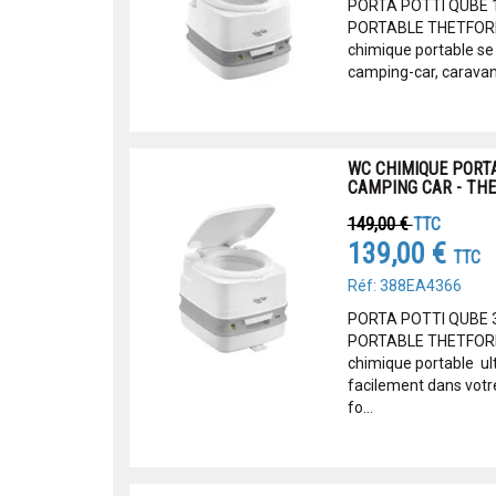
PORTA POTTI QUBE 1
PORTABLE THETFORD 
chimique portable se
camping-car, caravane
WC CHIMIQUE PORTA
CAMPING CAR - TH
149,00 €
TTC
139,00 €
TTC
Réf: 388EA4366
PORTA POTTI QUBE 3
PORTABLE THETFORD 
chimique portable ul
facilement dans votr
fo...