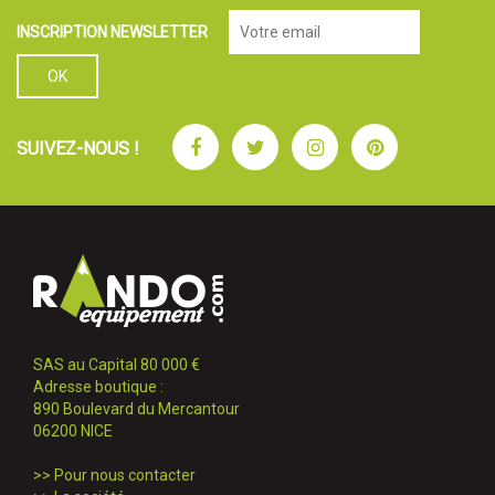
INSCRIPTION NEWSLETTER
Facebook
Twitter
Instagram
Pinterest
SUIVEZ-NOUS !
SAS au Capital 80 000 €
Adresse boutique :
890 Boulevard du Mercantour
06200 NICE
>>
Pour nous contacter