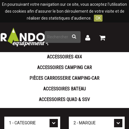
Panneau de gestion des cookies
En poursuivant votre navigation sur ce site, vous acceptez l'utilisation
des cookies afin d'assurer le bon déroulement de votre visite et de
réaliser des statistiques d'audience.
OK
Rechercher
Mon
Mon
panier
compte
ACCESSOIRES 4X4
ACCESSOIRES CAMPING CAR
PIÈCES CARROSSERIE CAMPING-CAR
ACCESSOIRES BATEAU
ACCESSOIRES QUAD & SSV
Cat�gorie
Marque