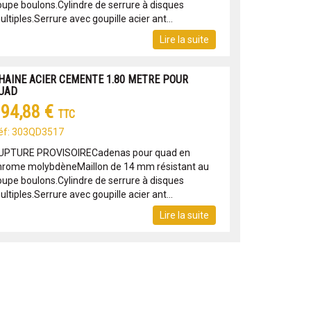
oupe boulons.Cylindre de serrure à disques
ltiples.Serrure avec goupille acier ant...
Lire la suite
HAINE ACIER CEMENTE 1.80 METRE POUR
UAD
94,88 €
TTC
éf: 303QD3517
UPTURE PROVISOIRECadenas pour quad en
hrome molybdèneMaillon de 14 mm résistant au
oupe boulons.Cylindre de serrure à disques
ltiples.Serrure avec goupille acier ant...
Lire la suite