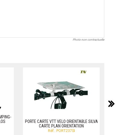
Photo non contractuelle
suiv
MPING-
LOS
PORTE CARTE VTT VELO ORIENTABLE SILVA
PORTE-VÉLO
CARTE PLAN ORIENTATION
F
Réf.: PORT237SI
R