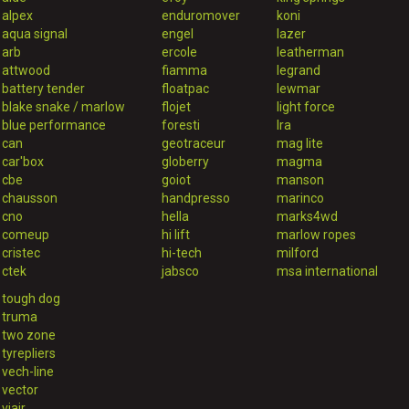
alpex
enduromover
koni
aqua signal
engel
lazer
arb
ercole
leatherman
attwood
fiamma
legrand
battery tender
floatpac
lewmar
blake snake / marlow
flojet
light force
blue performance
foresti
lra
can
geotraceur
mag lite
car'box
globerry
magma
cbe
goiot
manson
chausson
handpresso
marinco
cno
hella
marks4wd
comeup
hi lift
marlow ropes
cristec
hi-tech
milford
ctek
jabsco
msa international
tough dog
truma
two zone
tyrepliers
vech-line
vector
viair