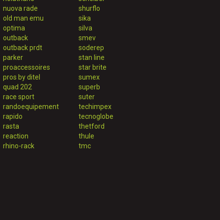
nuova rade
shurflo
old man emu
sika
optima
silva
outback
smev
outback prdt
soderep
parker
stan line
proaccessoires
star brite
pros by ditel
sumex
quad 202
superb
race sport
suter
randoequipement
techimpex
rapido
tecnoglobe
rasta
thetford
reaction
thule
rhino-rack
tmc