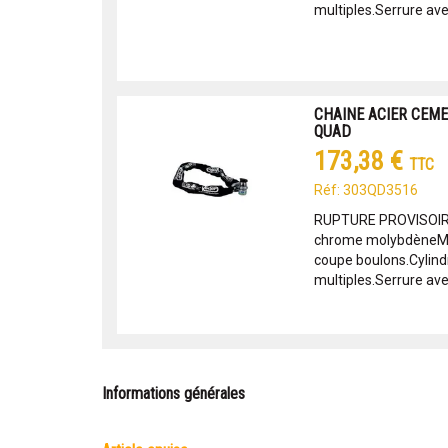
multiples.Serrure avec
CHAINE ACIER CEME
QUAD
173,38 €
TTC
Réf: 303QD3516
RUPTURE PROVISOIR
chrome molybdèneMai
coupe boulons.Cylind
multiples.Serrure avec
Informations générales