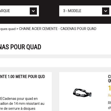
Mod�le
> CHAINE ACIER CEMENTE - CADENAS POUR QUAD
iques quad
NAS POUR QUAD
NTE 1.00 METRE POUR QUD
C
Q
1
R
ECadenas pour quad en
R
llon de 14 mm résistant au
c
re de serrure à disques