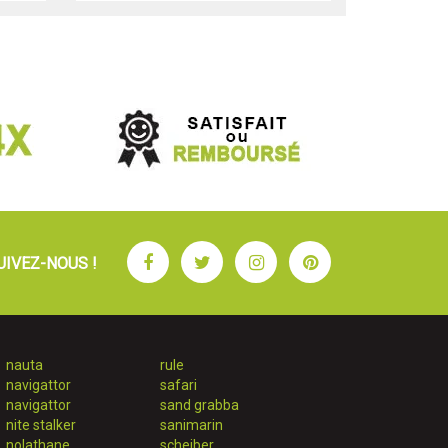
Facebook
Twitter
Instagram
Pinterest
UIVEZ-NOUS !
nauta
rule
navigattor
safari
navigattor
sand grabba
nite stalker
sanimarin
nolathane
scheiber