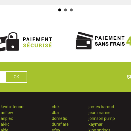
S
4wd interiors
ctek
james baroud
airflow
dba
jean marine
airplex
dometic
johnson pump
al-ko
duraflare
kaymar
alde
efoy
king springs