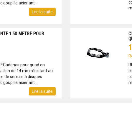
c
 goupille acier ant...
mu
Lire la suite
NTE 1.50 METRE POUR
C
Q
1
R
ECadenas pour quad en
R
llon de 14 mm résistant au
c
re de serrure à disques
c
 goupille acier ant...
mu
Lire la suite