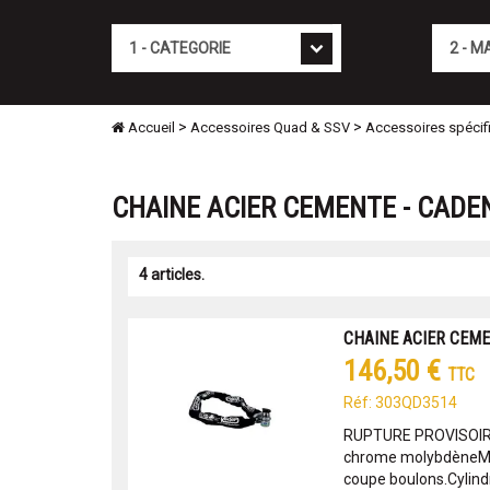
Cat�gorie
Marque
>
>
Accueil
Accessoires Quad & SSV
Accessoires spécif
CHAINE ACIER CEMENTE - CADE
4 articles.
CHAINE ACIER CEME
146,50 €
TTC
Réf: 303QD3514
RUPTURE PROVISOIR
chrome molybdèneMai
coupe boulons.Cylind