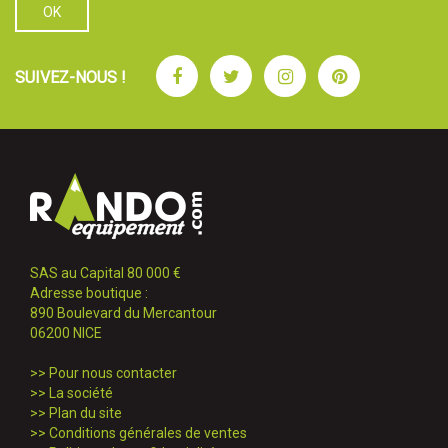
Facebook
Twitter
Instagram
Pinterest
SUIVEZ-NOUS !
SAS au Capital 80 000 €
Adresse boutique :
890 Boulevard du Mercantour
06200 NICE
>>
Pour nous contacter
>>
La société
>>
Plan du site
>>
Conditions générales de ventes