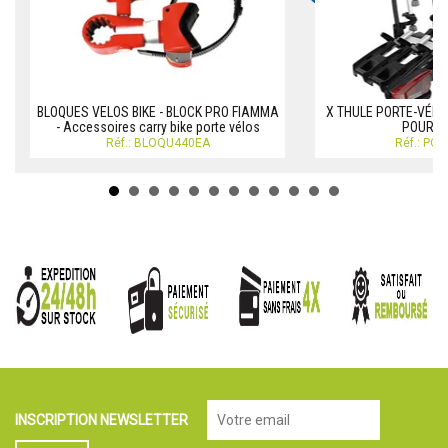
BLOQUES VELOS BIKE - BLOCK PRO FIAMMA
X THULE PORTE-VÉL
- Accessoires carry bike porte vélos
POUR 3
Réf.: BLOQU440EA
Réf.: PO
INSCRIPTION NEWSLETTER