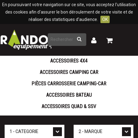
Panneau de gestion des cookies
En poursuivant votre navigation sur ce site, vous acceptez l'utilisation
des cookies afin d'assurer le bon déroulement de votre visite et de
réaliser des statistiques d'audience.
OK
Rechercher
Mon
Mon
panier
compte
ACCESSOIRES 4X4
ACCESSOIRES CAMPING CAR
PIÈCES CARROSSERIE CAMPING-CAR
ACCESSOIRES BATEAU
ACCESSOIRES QUAD & SSV
Cat�gorie
Marque