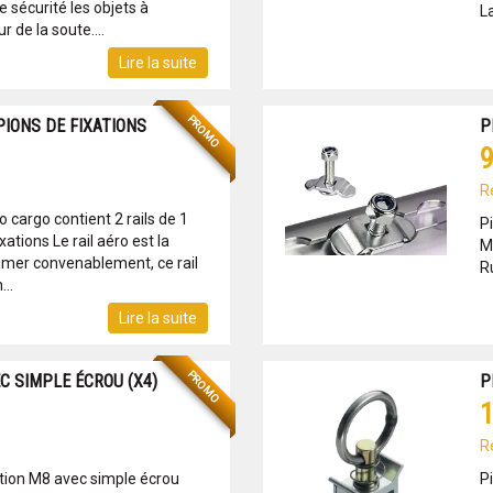
e sécurité les objets à
L
r de la soute....
Lire la suite
PROMO
PIONS DE FIXATIONS
P
9
R
o cargo contient 2 rails de 1
P
xations Le rail aéro est la
M
rimer convenablement, ce rail
Ru
..
Lire la suite
PROMO
C SIMPLE ÉCROU (X4)
P
1
R
xation M8 avec simple écrou
P