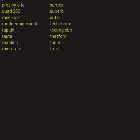
pros by ditel
sumex
quad 202
superb
race sport
suter
randoequipement
techimpex
rapido
tecnoglobe
rasta
thetford
reaction
thule
rhino-rack
tmc