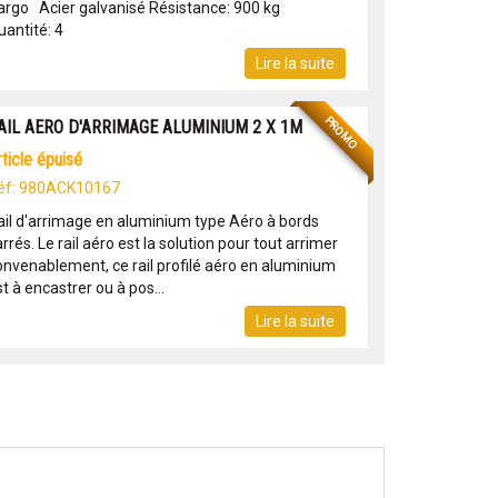
argo Acier galvanisé Résistance: 900 kg
uantité: 4
Lire la suite
PROMO
AIL AERO D'ARRIMAGE ALUMINIUM 2 X 1M
article épuisé
éf: 980ACK10167
ail d'arrimage en aluminium type Aéro à bords
rrés. Le rail aéro est la solution pour tout arrimer
onvenablement, ce rail profilé aéro en aluminium
t à encastrer ou à pos...
Lire la suite