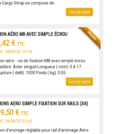
a Cargo Strap se compose de...
Lire la suite
PROMO
ION AÉRO M8 AVEC SIMPLE ÉCROU
,42 €
TTC
éf: 980ACK13194
ion aéro - vis de fixation M8 avec simple écrou
atière: Acier zingué Longueur ( mm): 0 à 17
pture ( daN): 1000 Poids ( kg): 0.05
Lire la suite
IONS AERO SIMPLE FIXATION SUR RAILS (X4)
9,50 €
TTC
éf: 980ACK10168
ion d'encrage réglable pour rail d'arrimage Aéro