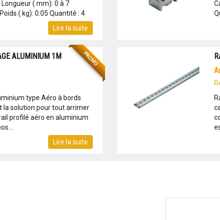
 Longueur ( mm): 0 à 7
C
oids ( kg): 0.05 Quantité : 4
Q
Lire la suite
PROMO
AGE ALUMINIUM 1M
R
R
luminium type Aéro à bords
R
st la solution pour tout arrimer
ca
ail profilé aéro en aluminium
c
os...
es
Lire la suite