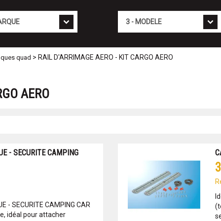
Mod�le
> RAIL D'ARRIMAGE AERO - KIT CARGO AERO
iques quad
ARGO AERO
UE - SECURITE CAMPING
C
3
R
I
E - SECURITE CAMPING CAR
(t
 idéal pour attacher
se