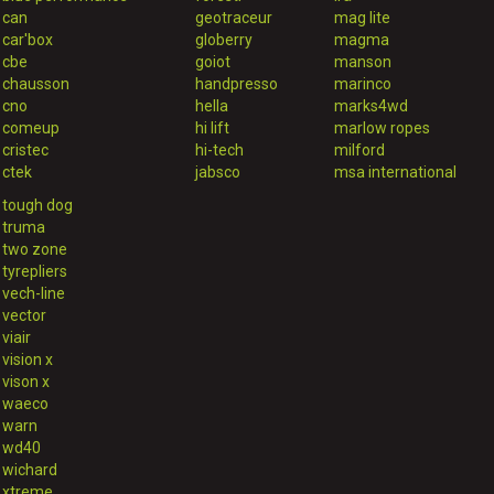
can
geotraceur
mag lite
car'box
globerry
magma
cbe
goiot
manson
chausson
handpresso
marinco
cno
hella
marks4wd
comeup
hi lift
marlow ropes
cristec
hi-tech
milford
ctek
jabsco
msa international
tough dog
truma
two zone
tyrepliers
vech-line
vector
viair
vision x
vison x
waeco
warn
wd40
wichard
xtreme