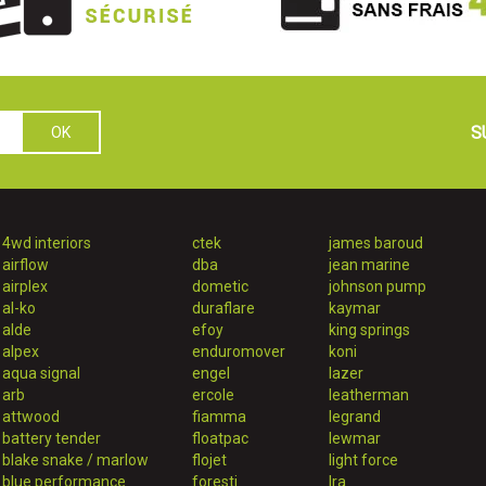
S
4wd interiors
ctek
james baroud
airflow
dba
jean marine
airplex
dometic
johnson pump
al-ko
duraflare
kaymar
alde
efoy
king springs
alpex
enduromover
koni
aqua signal
engel
lazer
arb
ercole
leatherman
attwood
fiamma
legrand
battery tender
floatpac
lewmar
blake snake / marlow
flojet
light force
blue performance
foresti
lra