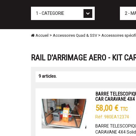
Cat�gorie
Marque
>
>
Accueil
Accessoires Quad & SSV
Accessoires spécif
RAIL D'ARRIMAGE AERO - KIT C
9 articles.
BARRE TELESCOPIQ
CAR CARAVANE 4X4
58,00 €
TTC
Réf: 980EA12374
BARRE TELESCOPIQU
CARAVANE 4X4 Solide,