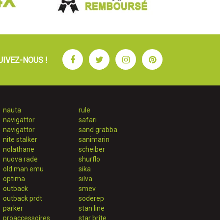
Facebook
Twitter
Instagram
Pinterest
UIVEZ-NOUS !
nauta
rule
navigattor
safari
navigattor
sand grabba
nite stalker
sanimarin
nolathane
scheiber
nuova rade
shurflo
old man emu
sika
optima
silva
outback
smev
outback prdt
soderep
parker
stan line
proaccessoires
star brite