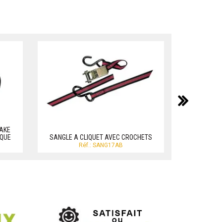
suiv
AKE
SANGLES BAG
IQUE
SANGLE A CLIQUET AVEC CROCHETS
pol
Réf.: SANG17AB