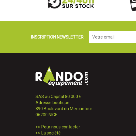
INSCRIPTION NEWSLETTER
SAS au Capital 80 000 €
Adresse boutique :
890 Boulevard du Mercantour
06200 NICE
>>
Pour nous contacter
>>
La société