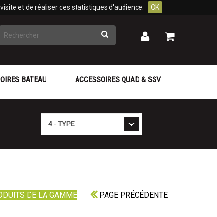
isite et de réaliser des statistiques d'audience.
OK
Rechercher
Mon
Mon
panier
compte
OIRES BATEAU
ACCESSOIRES QUAD & SSV
Type
ODUITS DE LA GAMME
PAGE PRÉCÉDENTE