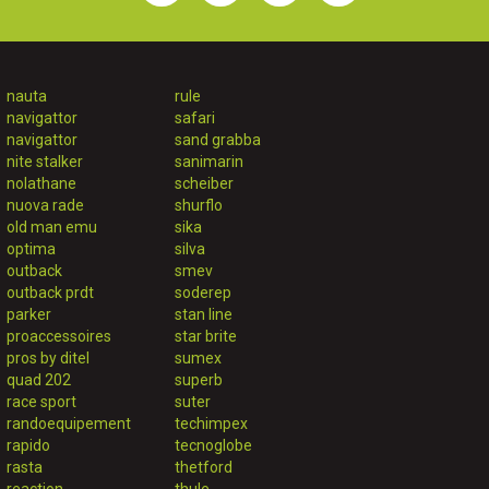
nauta
rule
navigattor
safari
navigattor
sand grabba
nite stalker
sanimarin
nolathane
scheiber
nuova rade
shurflo
old man emu
sika
optima
silva
outback
smev
outback prdt
soderep
parker
stan line
proaccessoires
star brite
pros by ditel
sumex
quad 202
superb
race sport
suter
randoequipement
techimpex
rapido
tecnoglobe
rasta
thetford
reaction
thule