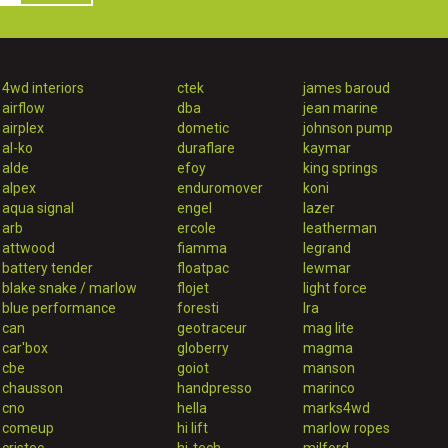
4wd interiors
ctek
james baroud
airflow
dba
jean marine
airplex
dometic
johnson pump
al-ko
duraflare
kaymar
alde
efoy
king springs
alpex
enduromover
koni
aqua signal
engel
lazer
arb
ercole
leatherman
attwood
fiamma
legrand
battery tender
floatpac
lewmar
blake snake / marlow
flojet
light force
blue performance
foresti
lra
can
geotraceur
mag lite
car'box
globerry
magma
cbe
goiot
manson
chausson
handpresso
marinco
cno
hella
marks4wd
comeup
hi lift
marlow ropes
cristec
hi-tech
milford