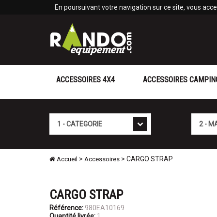
Panneau de gestion des cookies
En poursuivant votre navigation sur ce site, vous accep
ACCESSOIRES 4X4
ACCESSOIRES CAMPIN
Cat�gorie
Marque
>
> CARGO STRAP
Accueil
Accessoires
CARGO STRAP
Référence:
980EA10169
Quantité livrée:
1