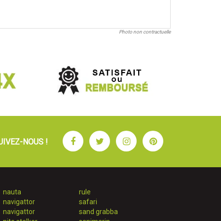
Photo non contractuelle
Facebook
Twitter
Instagram
Pinterest
UIVEZ-NOUS !
nauta
rule
navigattor
safari
navigattor
sand grabba