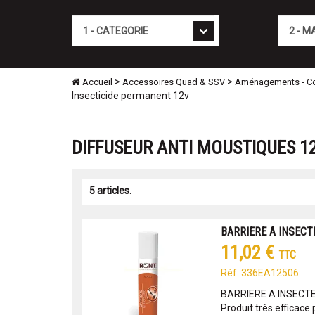
Cat�gorie
Marque
>
>
Accueil
Accessoires Quad & SSV
Aménagements - Co
Insecticide permanent 12v
DIFFUSEUR ANTI MOUSTIQUES 12
5 articles.
BARRIERE A INSECT
11,02 €
TTC
Réf: 336EA12506
BARRIERE A INSECTE
Produit très efficace 