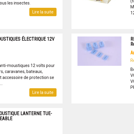
(
ous les insectes.
M
Lire la suite
1
USTIQUES ÉLECTRIQUE 12V
R
R
R
anti-moustiques 12 volts pour
B
rs, caravanes, bateaux,
V
t accessoire de protection se
V
..
P
Lire la suite
OUSTIQUE LANTERNE TUE-
EABLE