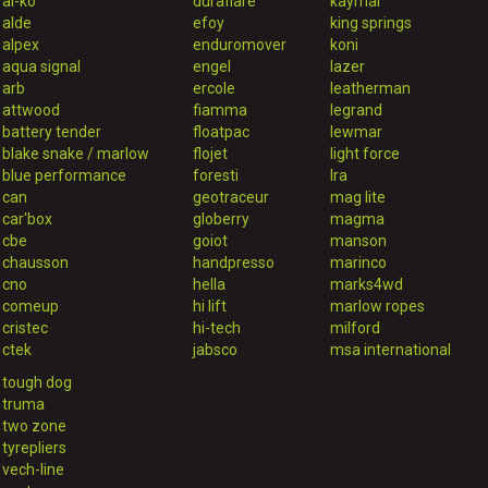
al-ko
duraflare
kaymar
alde
efoy
king springs
alpex
enduromover
koni
aqua signal
engel
lazer
arb
ercole
leatherman
attwood
fiamma
legrand
battery tender
floatpac
lewmar
blake snake / marlow
flojet
light force
blue performance
foresti
lra
can
geotraceur
mag lite
car'box
globerry
magma
cbe
goiot
manson
chausson
handpresso
marinco
cno
hella
marks4wd
comeup
hi lift
marlow ropes
cristec
hi-tech
milford
ctek
jabsco
msa international
tough dog
truma
two zone
tyrepliers
vech-line