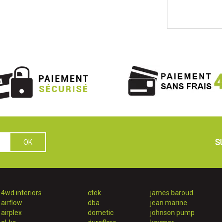
S
4wd interiors
ctek
james baroud
airflow
dba
jean marine
airplex
dometic
johnson pump