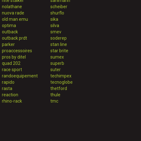
nite stalker
sanimarin
nolathane
scheiber
nuova rade
shurflo
old man emu
sika
optima
silva
outback
smev
outback prdt
soderep
parker
stan line
proaccessoires
star brite
pros by ditel
sumex
quad 202
superb
race sport
suter
randoequipement
techimpex
rapido
tecnoglobe
rasta
thetford
reaction
thule
rhino-rack
tmc