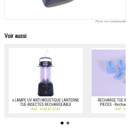
Photo non contractuelle
Voir aussi
x LAMPE UV ANTI MOUSTIQUE LANTERNE
RECHARGE TUE INS
TUE-INSECTES RECHARGEABLE
PIECES - Recharg
Réf.: 336EA12245
Réf.: 33