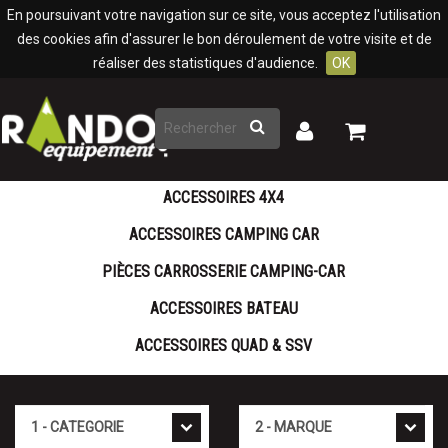
Panneau de gestion des cookies
En poursuivant votre navigation sur ce site, vous acceptez l'utilisation
des cookies afin d'assurer le bon déroulement de votre visite et de
réaliser des statistiques d'audience.
OK
Rechercher
Mon
Mon
panier
compte
ACCESSOIRES 4X4
ACCESSOIRES CAMPING CAR
PIÈCES CARROSSERIE CAMPING-CAR
ACCESSOIRES BATEAU
ACCESSOIRES QUAD & SSV
Cat�gorie
Marque