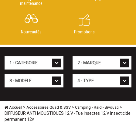
maintenance
Nouveautés
Promotions
Cat�gorie
Marque
Mod�le
Type
>
>
>
Accueil
Accessoires Quad & SSV
Camping - Raid - Bivouac
DIFFUSEUR ANTI MOUSTIQUES 12 V -Tue insectes 12 V Insecticide
permanent 12v