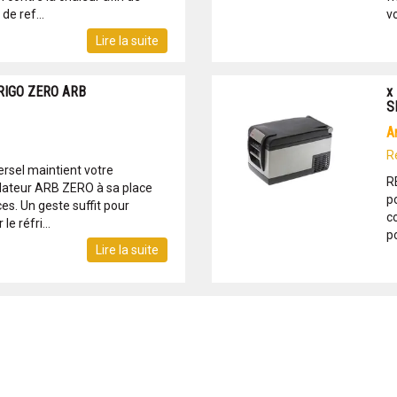
de ref...
vo
Lire la suite
RIGO ZERO ARB
x
S
R
versel maintient votre
R
élateur ARB ZERO à sa place
po
es. Un geste suffit pour
c
e réfri...
po
Lire la suite