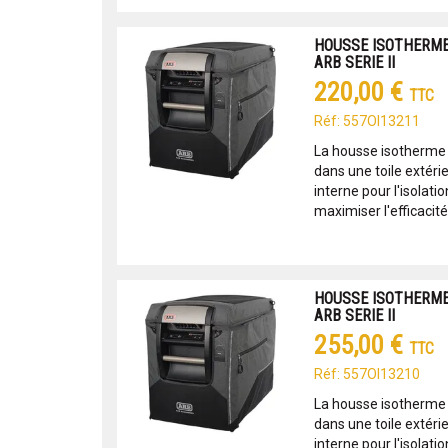
HOUSSE ISOTHERME
ARB SERIE II
220,00 €
TTC
Réf: 557OI13211
La housse isotherme 
dans une toile extéri
interne pour l'isolati
maximiser l'efficacité 
HOUSSE ISOTHERME
ARB SERIE II
255,00 €
TTC
Réf: 557OI13210
La housse isotherme 
dans une toile extéri
interne pour l'isolati