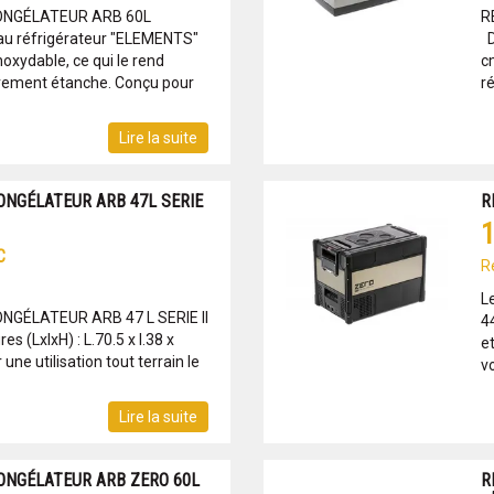
ONGÉLATEUR ARB 60L
R
u réfrigérateur "ELEMENTS"
Di
noxydable, ce qui le rend
cm
ièrement étanche. Conçu pour
ré
Lire la suite
ONGÉLATEUR ARB 47L SERIE
R
1
C
R
L
NGÉLATEUR ARB 47 L SERIE II
4
 (LxlxH) : L.70.5 x l.38 x
e
ne utilisation tout terrain le
v
Lire la suite
ONGÉLATEUR ARB ZERO 60L
R