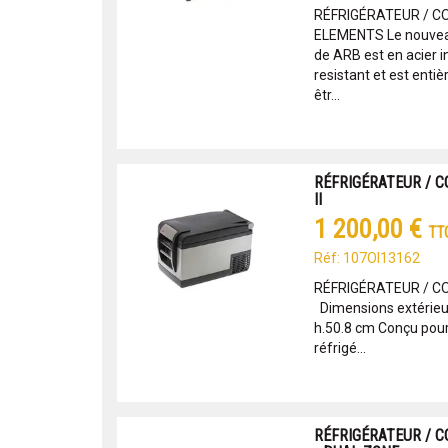
RÉFRIGÉRATEUR / C
ELEMENTS Le nouvea
de ARB est en acier i
resistant et est ent
êtr...
RÉFRIGÉRATEUR / C
II
1 200,00 €
TT
Réf: 107OI13162
RÉFRIGÉRATEUR / CO
Dimensions extérieures
h.50.8 cm Conçu pour u
réfrigé...
RÉFRIGÉRATEUR / C