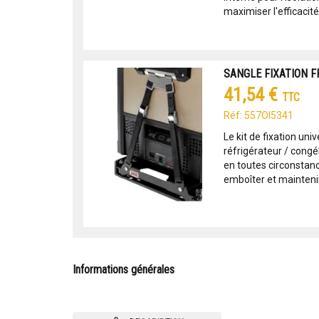
maximiser l'efficacité 
SANGLE FIXATION F
41,54 €
TTC
Réf: 557OI5341
Le kit de fixation uni
réfrigérateur / cong
en toutes circonstanc
emboîter et maintenir l
Informations générales