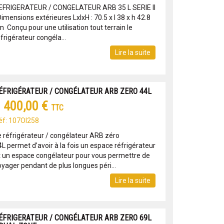
EFRIGERATEUR / CONGELATEUR ARB 35 L SERIE II
mensions extérieures LxlxH : 70.5 x l 38 x h 42.8
 Conçu pour une utilisation tout terrain le
frigérateur congéla...
Lire la suite
ÉFRIGÉRATEUR / CONGÉLATEUR ARB ZERO 44L
 400,00 €
TTC
éf: 107OI258
e réfrigérateur / congélateur ARB zéro
4L permet d’avoir à la fois un espace réfrigérateur
t un espace congélateur pour vous permettre de
oyager pendant de plus longues péri...
Lire la suite
ÉFRIGERATEUR / CONGÉLATEUR ARB ZERO 69L