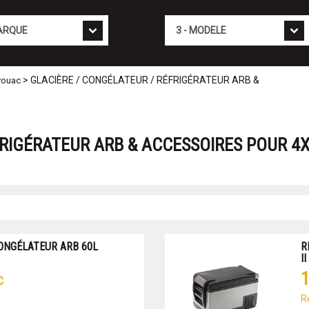
Mod�le
> GLACIÈRE / CONGÉLATEUR / RÉFRIGÉRATEUR ARB &
vouac
RIGÉRATEUR ARB & ACCESSOIRES POUR 4X
ONGÉLATEUR ARB 60L
R
II
1
C
R