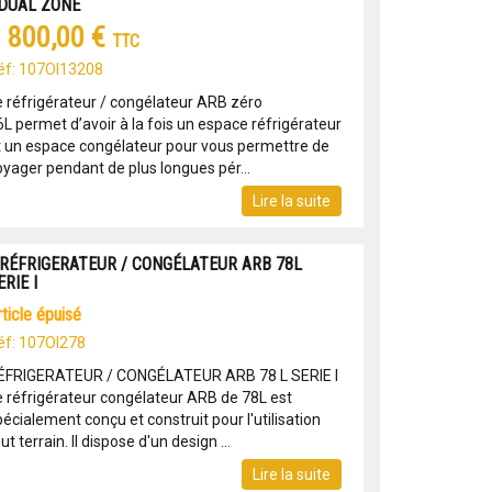
 DUAL ZONE
 800,00 €
TTC
éf: 107OI13208
e réfrigérateur / congélateur ARB zéro
6L permet d’avoir à la fois un espace réfrigérateur
t un espace congélateur pour vous permettre de
oyager pendant de plus longues pér...
Lire la suite
 RÉFRIGERATEUR / CONGÉLATEUR ARB 78L
ERIE I
article épuisé
éf: 107OI278
ÉFRIGERATEUR / CONGÉLATEUR ARB 78 L SERIE I
e réfrigérateur congélateur ARB de 78L est
écialement conçu et construit pour l'utilisation
ut terrain. Il dispose d'un design ...
Lire la suite