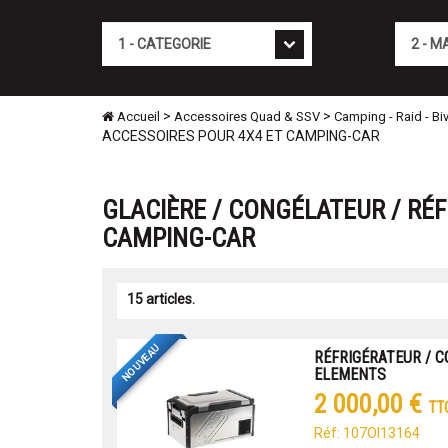
Cat�gorie
Marque
>
>
Accueil
Accessoires Quad & SSV
Camping - Raid - Bi
ACCESSOIRES POUR 4X4 ET CAMPING-CAR
GLACIÈRE / CONGÉLATEUR / RÉF
CAMPING-CAR
15 articles.
NOUVEAU
RÉFRIGÉRATEUR / C
ELEMENTS
2 000,00 €
TT
Réf: 107OI13164