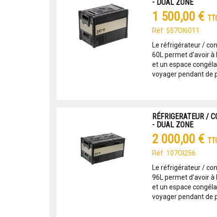
- DUAL ZONE
1 500,00 €
TT
Réf: 557OI6011
Le réfrigérateur / c
60L permet d’avoir à 
et un espace congéla
voyager pendant de pl
RÉFRIGERATEUR / C
- DUAL ZONE
2 000,00 €
TT
Réf: 107OI256
Le réfrigérateur / c
96L permet d’avoir à 
et un espace congéla
voyager pendant de pl