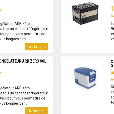
-
1
C
R
ongélateur ARB zéro
L
la fois un espace réfrigérateur
9
teur pour vous permettre de
e
us longues péri...
v
Lire la suite
ONGÉLATEUR ARB ZERO 96L
x
S
C
R
R
ongélateur ARB zéro
L
la fois un espace réfrigérateur
sp
teur pour vous permettre de
to
us longues pér...
Lire la suite