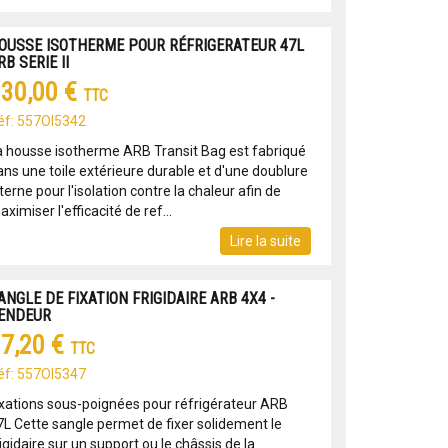
OUSSE ISOTHERME POUR RÉFRIGERATEUR 47L
RB SERIE II
30,00 €
TTC
éf: 557OI5342
a housse isotherme ARB Transit Bag est fabriqué
ans une toile extérieure durable et d'une doublure
terne pour l'isolation contre la chaleur afin de
ximiser l'efficacité de ref...
Lire la suite
ANGLE DE FIXATION FRIGIDAIRE ARB 4X4 -
ENDEUR
7,20 €
TTC
éf: 557OI5347
ixations sous-poignées pour réfrigérateur ARB
7L Cette sangle permet de fixer solidement le
igidaire sur un support ou le châssis de la