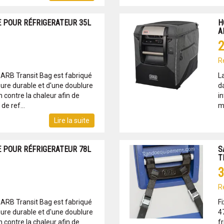
 POUR RÉFRIGERATEUR 35L
H
A
2
R
ARB Transit Bag est fabriqué
L
eure durable et d'une doublure
d
on contre la chaleur afin de
in
de ref...
ma
Lire la suite
 POUR RÉFRIGERATEUR 78L
S
T
3
R
ARB Transit Bag est fabriqué
F
eure durable et d'une doublure
4
on contre la chaleur afin de
fr