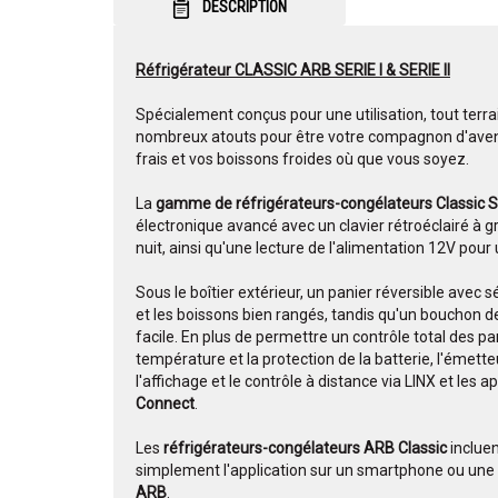
DESCRIPTION
Réfrigérateur CLASSIC ARB SERIE I & SERIE II
Spécialement conçus pour une utilisation, tout terrai
nombreux atouts pour être votre compagnon d'avent
frais et vos boissons froides où que vous soyez.
La
gamme de réfrigérateurs-congélateurs Classic 
électronique avancé avec un clavier rétroéclairé à 
nuit, ainsi qu'une lecture de l'alimentation 12V pour 
Sous le boîtier extérieur, un panier réversible avec
et les boissons bien rangés, tandis qu'un bouchon 
facile. En plus de permettre un contrôle total des p
température et la protection de la batterie, l'émetteur
l'affichage et le contrôle à distance via LINX et les ap
Connect
.
Les
réfrigérateurs-congélateurs ARB Classic
inclue
simplement l'application sur un smartphone ou une 
ARB
.