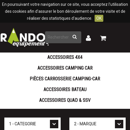
Panneau de gestion des cookies
En poursuivant votre navigation sur ce site, vous acceptez l'utilisation
des cookies afin d'assurer le bon déroulement de votre visite et de
réaliser des statistiques d'audience.
OK
Rechercher
Mon
Mon
panier
compte
ACCESSOIRES 4X4
ACCESSOIRES CAMPING CAR
PIÈCES CARROSSERIE CAMPING-CAR
ACCESSOIRES BATEAU
ACCESSOIRES QUAD & SSV
Cat�gorie
Marque