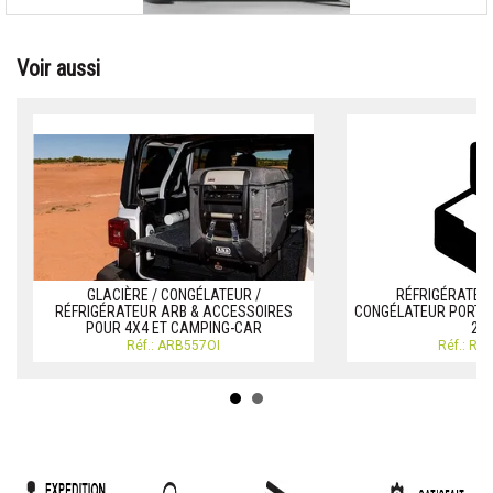
Voir aussi
GLACIÈRE / CONGÉLATEUR /
RÉFRIGÉRATEUR
RÉFRIGÉRATEUR ARB & ACCESSOIRES
CONGÉLATEUR PORTAB
POUR 4X4 ET CAMPING-CAR
22
Réf.: ARB557OI
Réf.: RE