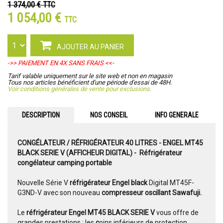
1 374,00 €
TTC
1 054,00 €
TTC
AJOUTER AU PANIER
->> PAIEMENT EN 4X SANS FRAIS <<-
Tarif valable uniquement sur le site web et non en magasin
Tous nos articles bénéficient d'une période d'essai de 48H.
Voir conditions générales de vente pour exclusions.
DESCRIPTION
NOS CONSEIL
INFO GENERALE
CONGÉLATEUR / RÉFRIGÉRATEUR 40 LITRES - ENGEL MT45
BLACK SERIE V (AFFICHEUR DIGITAL) - Réfrigérateur
congélateur camping portable
Nouvelle Série V
réfrigérateur Engel black
Digital MT45F-
G3ND-V avec son nouveau
compresseur oscillant Sawafuji.
Le
réfrigérateur Engel MT45 BLACK SERIE V
vous offre de
grandes prestations : les
c
oins inférieurs de protection