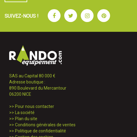
Facebook
Twitter
Instagram
Pinterest
SUIVEZ-NOUS !
SAS au Capital 80 000 €
Adresse boutique :
890 Boulevard du Mercantour
06200 NICE
>>
Pour nous contacter
>>
La société
>>
Plan du site
>>
Conditions générales de ventes
>>
Politique de confidentialité