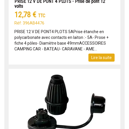
PRISE 12 V DE PONT 4 PLOTS - Prise de pont 12
volts
12,78 €
TTC
Réf: 396AB4476
PRISE 12 V DE PONT4 PLOTS 5APrise étanche en
polycarbonate avec contacts en laiton :- 5A- Prose +
fiche 4 pôles- Diamètre base 49mmACCESSOIRES
CAMPING CAR - BATEAU- CARAVANE - AME...
Lire la suite