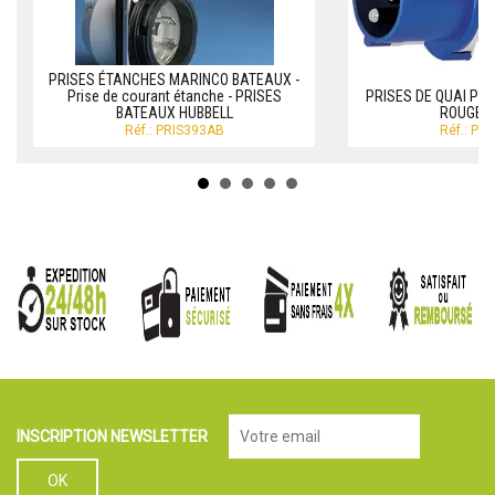
PRISES ÉTANCHES MARINCO BATEAUX -
Prise de courant étanche - PRISES
PRISES DE QUAI POR
BATEAUX HUBBELL
ROUGE /
Réf.: PRIS393AB
Réf.: PR
INSCRIPTION NEWSLETTER