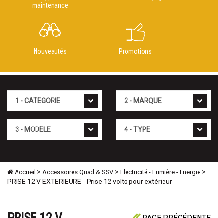
maintenance
Nouveautés
Promotions
Cat�gorie
Marque
Mod�le
Type
>
>
>
Accueil
Accessoires Quad & SSV
Electricité - Lumière - Energie
PRISE 12 V EXTERIEURE - Prise 12 volts pour extérieur
PRISE 12 V
PAGE PRÉCÉDENTE