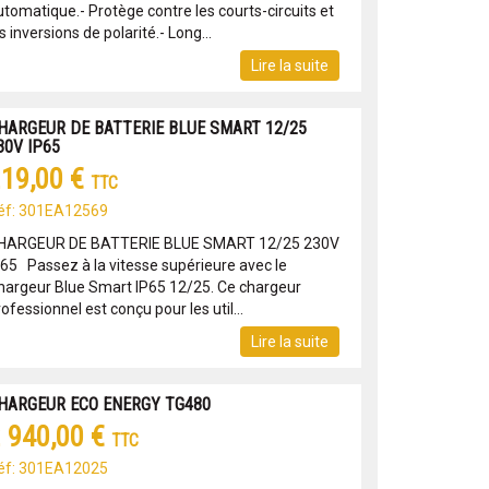
utomatique.- Protège contre les courts-circuits et
s inversions de polarité.- Long...
Lire la suite
HARGEUR DE BATTERIE BLUE SMART 12/25
30V IP65
19,00 €
TTC
éf: 301EA12569
HARGEUR DE BATTERIE BLUE SMART 12/25 230V
P65 Passez à la vitesse supérieure avec le
hargeur Blue Smart IP65 12/25. Ce chargeur
ofessionnel est conçu pour les util...
Lire la suite
HARGEUR ECO ENERGY TG480
 940,00 €
TTC
éf: 301EA12025