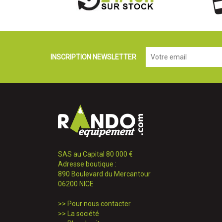
INSCRIPTION NEWSLETTER
SAS au Capital 80 000 €
Adresse boutique :
890 Boulevard du Mercantour
06200 NICE
>>
Pour nous contacter
>>
La société