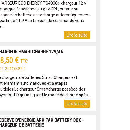
HARGEUR ECO ENERGY TG480Ce chargeur 12 V
mbarqué fonctionne au gaz GPL, butane ou
ropane.La batterie se recharge automatiquement
 partir de 11,9 V.Le tableau de commande vous
...
Lire la suite
HARGEUR SMARTCHARGE 12V/4A
8,50 €
TTC
éf: 301OI4897
e chargeur de batteries SmartChargers est
ntièrement automatiques et à étapes
ultiples.Le chargeur Smartcharge possède des
oyants LED qui indiquent le mode de charge spéc...
Lire la suite
ESERVE D'ENERGIE ARK PAK BATTERY BOX -
HARGEUR DE BATTERIE