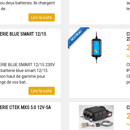
u deux batteries. Ils chargent
a
de ...
le
Lire la suite
NOUVEAU
ERIE BLUE SMART 12/15
C
2
2
R
RIE BLUE SMART 12/15 230V
C
batterie blue smart 12/15
I
ution haut de gamme pour
C
rge de vos bat...
pr
Lire la suite
RIE CTEK MXS 5.0 12V-5A
C
2
R