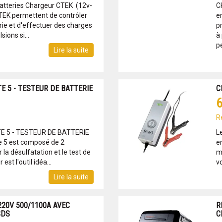
atteries Chargeur CTEK (12v-
C
TEK permettent de contrôler
e
rie et d'effectuer des charges
p
sions si...
à
pe
Lire la suite
 5 - TESTEUR DE BATTERIE
C
6
R
 5 - TESTEUR DE BATTERIE
L
e 5 est composé de 2
e
r la désulfatation et le test de
m
est l'outil idéa...
v
Lire la suite
20V 500/1100A AVEC
R
SDS
C