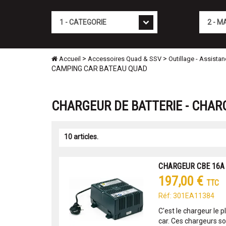
Cat�gorie
Marque
>
>
Accueil
Accessoires Quad & SSV
Outillage - Assista
CAMPING CAR BATEAU QUAD
CHARGEUR DE BATTERIE - CHAR
10 articles.
CHARGEUR CBE 16A
197,00 €
TTC
Réf: 301EA11384
C'est le chargeur le p
car. Ces chargeurs s