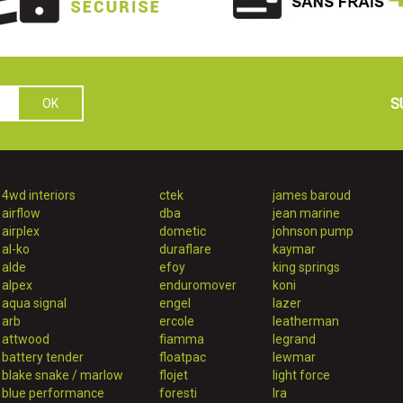
S
4wd interiors
ctek
james baroud
airflow
dba
jean marine
airplex
dometic
johnson pump
al-ko
duraflare
kaymar
alde
efoy
king springs
alpex
enduromover
koni
aqua signal
engel
lazer
arb
ercole
leatherman
attwood
fiamma
legrand
battery tender
floatpac
lewmar
blake snake / marlow
flojet
light force
blue performance
foresti
lra