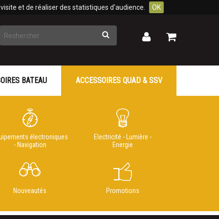
isite et de réaliser des statistiques d'audience.
OK
Rechercher
Mon
Mon
panier
compte
OIRES BATEAU
ACCESSOIRES QUAD & SSV
uipements électroniques
Electricité - Lumière -
- Navigation
Energie
Nouveautés
Promotions