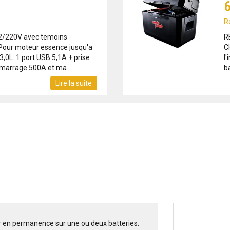
6
R
2/220V avec temoins
R
Pour moteur essence jusqu'a
C
 3,0L. 1 port USB 5,1A + prise
l'
marrage 500A et ma...
ba
Lire la suite
r en permanence sur une ou deux batteries.