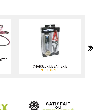
suiv
ROTEC
COLLIERS DE
CHARGEUR DE BATTERIE
co
Réf.: CHAR710OI