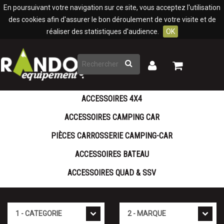
Panneau de gestion des cookies
En poursuivant votre navigation sur ce site, vous acceptez l'utilisation
des cookies afin d'assurer le bon déroulement de votre visite et de
réaliser des statistiques d'audience.
OK
Rechercher
Mon
Mon
panier
compte
ACCESSOIRES 4X4
ACCESSOIRES CAMPING CAR
PIÈCES CARROSSERIE CAMPING-CAR
ACCESSOIRES BATEAU
ACCESSOIRES QUAD & SSV
Cat�gorie
Marque