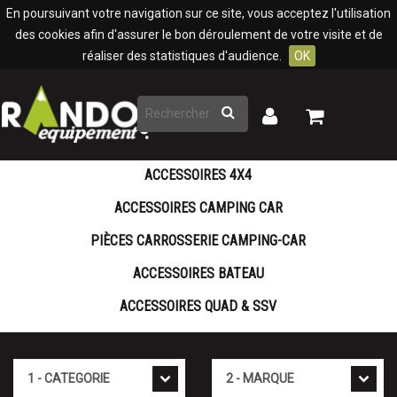
Panneau de gestion des cookies
En poursuivant votre navigation sur ce site, vous acceptez l'utilisation
des cookies afin d'assurer le bon déroulement de votre visite et de
réaliser des statistiques d'audience.
OK
Rechercher
Mon
Mon
panier
compte
ACCESSOIRES 4X4
ACCESSOIRES CAMPING CAR
PIÈCES CARROSSERIE CAMPING-CAR
ACCESSOIRES BATEAU
ACCESSOIRES QUAD & SSV
Catégorie
Marque