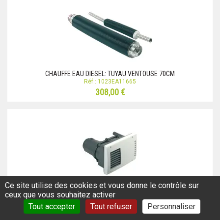
CHAUFFE EAU DIESEL: TUYAU VENTOUSE 70CM
Réf.: 1023EA11665
308,00 €
Ce site utilise des cookies et vous donne le contrôle sur
CHAUFFE EAU DIESEL: VENTOUSE COMBI D
ceux que vous souhaitez activer
Réf.: 1023EA11663
Tout accepter
Tout refuser
Personnaliser
407,00 €