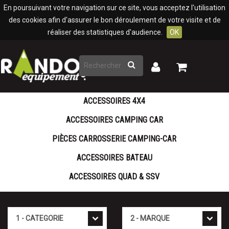
Panneau de gestion des cookies
En poursuivant votre navigation sur ce site, vous acceptez l'utilisation
des cookies afin d'assurer le bon déroulement de votre visite et de
réaliser des statistiques d'audience.
OK
Rechercher
Mon
Mon
panier
compte
ACCESSOIRES 4X4
ACCESSOIRES CAMPING CAR
PIÈCES CARROSSERIE CAMPING-CAR
ACCESSOIRES BATEAU
ACCESSOIRES QUAD & SSV
Cat�gorie
Marque