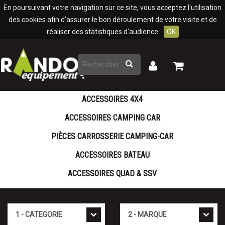
Panneau de gestion des cookies
En poursuivant votre navigation sur ce site, vous acceptez l'utilisation
des cookies afin d'assurer le bon déroulement de votre visite et de
réaliser des statistiques d'audience.
OK
Rechercher
Mon
Mon
panier
compte
ACCESSOIRES 4X4
ACCESSOIRES CAMPING CAR
PIÈCES CARROSSERIE CAMPING-CAR
ACCESSOIRES BATEAU
ACCESSOIRES QUAD & SSV
Cat�gorie
Marque