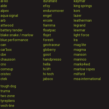
al-ko
duraflare
kaymar
alde
efoy
king springs
alpex
enduromover
koni
aqua signal
engel
lazer
arb
ercole
leatherman
attwood
fiamma
legrand
battery tender
floatpac
lewmar
blake snake / marlow
flojet
light force
blue performance
foresti
lra
can
geotraceur
mag lite
car'box
globerry
magma
cbe
goiot
manson
chausson
handpresso
marinco
cno
hella
marks4wd
comeup
hi lift
marlow ropes
cristec
hi-tech
milford
ctek
jabsco
msa international
tough dog
truma
two zone
tyrepliers
vech-line