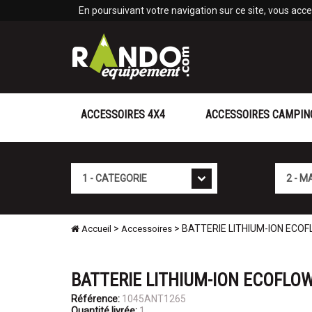
Panneau de gestion des cookies
En poursuivant votre navigation sur ce site, vous accep
ACCESSOIRES 4X4
ACCESSOIRES CAMPIN
Cat�gorie
Marque
>
> BATTERIE LITHIUM-ION ECOF
Accueil
Accessoires
BATTERIE LITHIUM-ION ECOFLOW
Référence:
1045ANT1265
Quantité livrée:
1