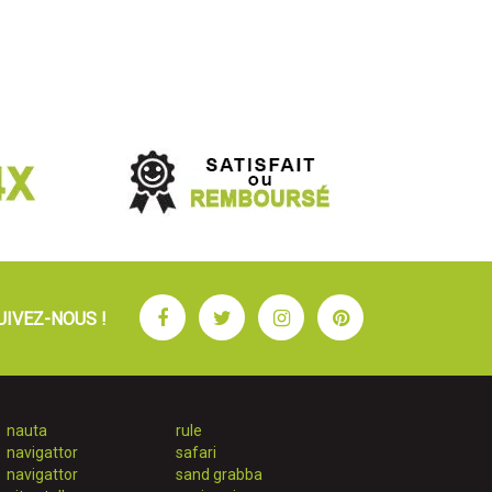
Facebook
Twitter
Instagram
Pinterest
UIVEZ-NOUS !
nauta
rule
navigattor
safari
navigattor
sand grabba