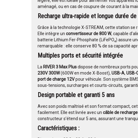
légère, elle est idéale pour alimenter vos appareils
aménagé, ou en cas de coupure de courant à la mai
Recharge ultra-rapide et longue durée de 
Grâce à la technologie X-STREAM, cette station se 
Elle intègre un
convertisseur de 800 W
, capable d’a
batterie Lithium Fer-Phosphate (LiFePO₄) assure une
remarquable : elle conserve 80 % de sa capacité ap
Multiples ports et sécurité intégrée
La
RIVER 3 Max Plus
dispose de nombreux ports pour
230V 300W
(600W en mode X-Boost),
USB-A
,
USB-
port de charge 12V
pour véhicule. Son système BMS 
sous-tensions, surcharges et courts-circuits, garantis
Design portable et garanti 5 ans
Avec son poids maîtrisé et son format compact, ce
facilement. Elle est livrée avec un
câble de recharg
constructeur s’étend sur 5 ans, assurant une tranquill
Caractéristiques :