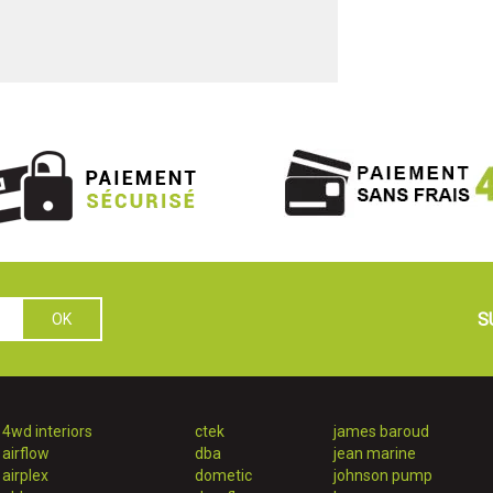
S
4wd interiors
ctek
james baroud
airflow
dba
jean marine
airplex
dometic
johnson pump