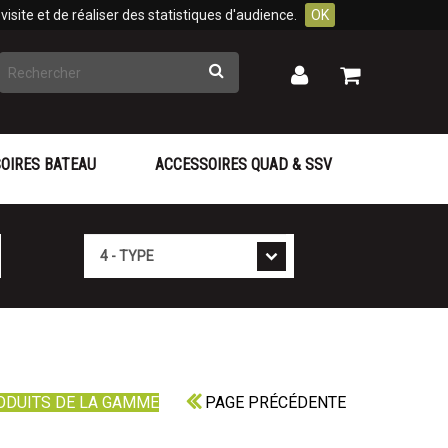
isite et de réaliser des statistiques d'audience.
OK
Rechercher
Mon
Mon
panier
compte
OIRES BATEAU
ACCESSOIRES QUAD & SSV
Type
ODUITS DE LA GAMME
PAGE PRÉCÉDENTE