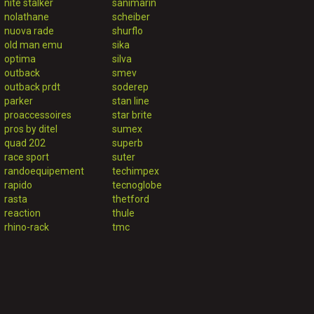
nite stalker
sanimarin
nolathane
scheiber
nuova rade
shurflo
old man emu
sika
optima
silva
outback
smev
outback prdt
soderep
parker
stan line
proaccessoires
star brite
pros by ditel
sumex
quad 202
superb
race sport
suter
randoequipement
techimpex
rapido
tecnoglobe
rasta
thetford
reaction
thule
rhino-rack
tmc