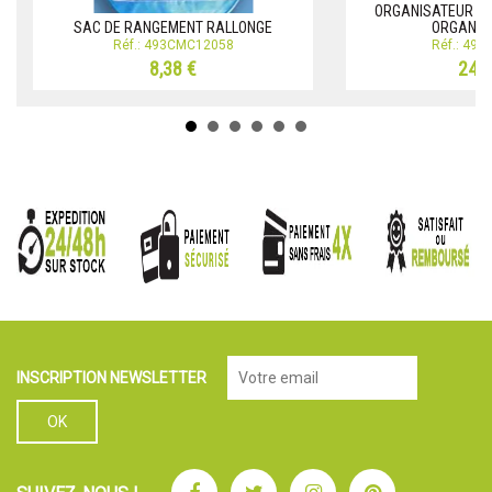
ORGANISATEUR DE 
SAC DE RANGEMENT RALLONGE
ORGANIZ
Réf.: 493CMC12058
Réf.: 49
8,38 €
24,0
INSCRIPTION NEWSLETTER
Facebook
Twitter
Instagram
Pinterest