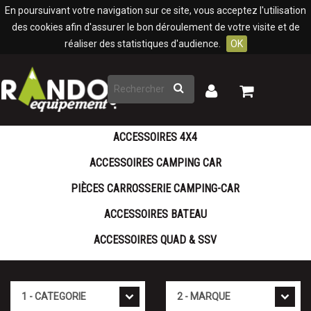
Panneau de gestion des cookies
En poursuivant votre navigation sur ce site, vous acceptez l'utilisation
des cookies afin d'assurer le bon déroulement de votre visite et de
réaliser des statistiques d'audience.
OK
Rechercher
Mon
Mon
panier
compte
ACCESSOIRES 4X4
ACCESSOIRES CAMPING CAR
PIÈCES CARROSSERIE CAMPING-CAR
ACCESSOIRES BATEAU
ACCESSOIRES QUAD & SSV
Cat�gorie
Marque